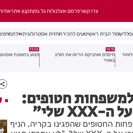
צרו קשר
פרסם אצלנו
לוח גל גפן
תקנון אתר
אודות
כללי
עמוד הבית ראשי
טעים להכיר
תחזית אסטרולוגית
אילת
מחפשי
08:58
13:05
פצוע בתאונת אופנוע במרכז חולון
גופה נפלטה אל חוף ב
 למשפחות חטופים:
ע
XX שלי"
שפחות החטופים שהפגינו בקריה, הניף