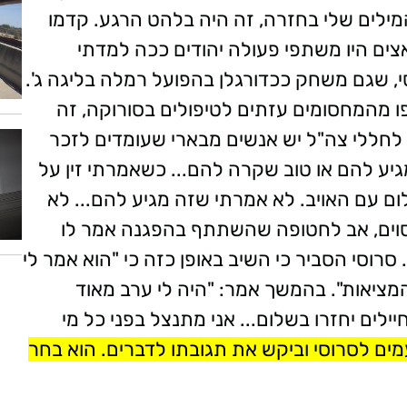
מילים שלי בחזרה, זה היה בלהט הרגע. קדמו
צים היו משתפי פעולה יהודים ככה למדתי
, שגם משחק ככדורגלן בהפועל רמלה בליגה ג'.
 מהמחסומים עזתים לטיפולים בסורוקה, זה
ן לחללי צה"ל יש אנשים מבארי שעומדים לזכר
גיע להם או טוב שקרה להם... כשאמרתי זין על
ם עם האויב. לא אמרתי שזה מגיע להם... לא
מסוים, אב לחטופה שהשתתף בהפגנה אמר לו
. סרוסי הסביר כי השיב באופן כזה כי "הוא אמר לי
המציאות". בהמשך אמר: "היה לי ערב מאוד
יילים יחזרו בשלום... אני מתנצל בפני כל מי
עמים לסרוסי וביקש את תגובתו לדברים. הוא בחר