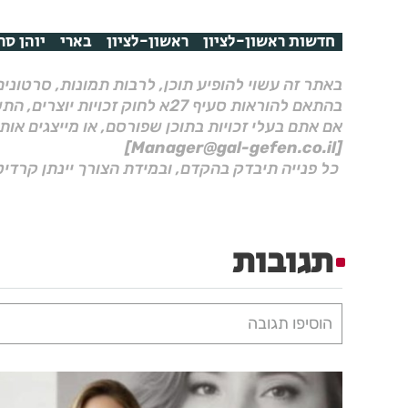
חדשות ראשון-לציון
ראשון-לציון
בארי
יוהן סר
באתר זה עשוי להופיע תוכן, לרבות תמונות, סרטוני
בהתאם להוראות סעיף 27א לחוק זכויות יוצרים, התשס"ח–2007.
אם אתם בעלי זכויות בתוכן שפורסם, או מייצגים אות
[Manager@gal-gefen.co.il]
כל פנייה תיבדק בהקדם, ובמידת הצורך יינתן קרדיט
תגובות
הוסיפו תגובה