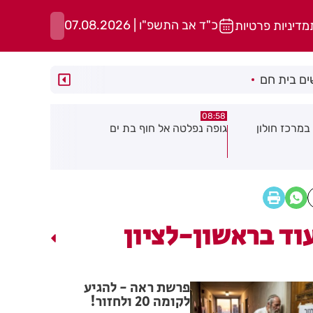
כ"ד אב התשפ"ו | 07.08.2026
מדיניות פרטיות
ם בית חם
05:43
08:29
ת ים
חשד להצתה בשלושה מוקדים ברמת
הסוף לקורקי
גן: שבעה דיירים נפגעו קל משאיפת
עשן
וד בראשון-לציון
פרשת ראה - להגיע
לקומה 20 ולחזור!