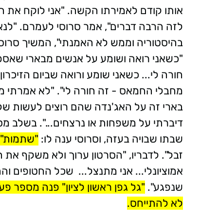
אותו קודם לאמירתו הקשה. "אני לוקח את ה
לזה הרבה דברים", אמר סרוסי לעמרם. "לנא
בהיסטוריה וממש לא האמנתי", המשיך סרוסי
"כשאני רואה ושומע על אנשים מבארי שאספו
חורה לי... כשאני שומע ורואה שביום הזיכרו
מחבלי החמאס - זה חורה לי". "לא אמרתי מ
בארי זה על האג'נדה שהם רוצים לעשות שלו
דיברתי על משפחות או נרצחים...". בשלב 
שבתו שבויה בעזה, וסרוסי ענה לו:
"שתמות"
זבל". לדבריו, "הסרטון ערוך ולא משקף את 
אמוציונלי... אני מתנצל... שכל החטופים והח
שנפגע".
"גל גפן ראשון לציון" פנה מספר פ
לא להתייחס.