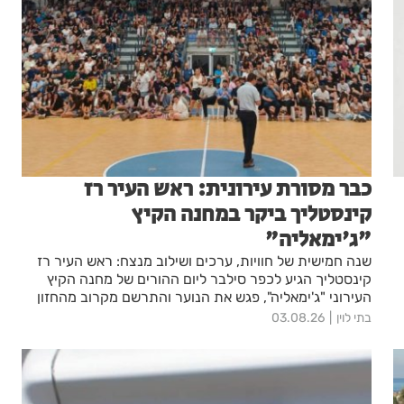
כבר מסורת עירונית: ראש העיר רז
קינסטליך ביקר במחנה הקיץ
"ג'ימאליה"
שנה חמישית של חוויות, ערכים ושילוב מנצח: ראש העיר רז
קינסטליך הגיע לכפר סילבר ליום ההורים של מחנה הקיץ
העירוני "ג'ימאליה", פגש את הנוער והתרשם מקרוב מהחזון
העירוני למען שוויון והכלה. "הרגשתי הורה גאה מאוד", שיתף.
בתי לוין
03.08.26