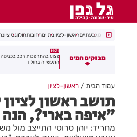
רמת גן
גבעתיים
ראשון-לציון
בת ים
רחובות
חולון
נס ציונה
14:15
14:31
צוע בהתהפכות רכב בכניסה לאזור
תיסלם ואתניקס הרימו את חולון
מבזקים חמים
תעשייה בחולון
באוויר
עמוד הבית
ראשון-לציון
תושב ראשון לציון
"איפה בארי?, הנה על ה-X
מחריד: יוהן סרוסי התייצב מול מ