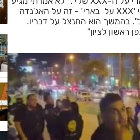
אצבע משולשת וצעק לעברם: "בארי על ה-XXX שלי". "לא אמרתי מגיע
להם או טוב שקרה להם. כשאמרתי 'XXX על בארי' - זה על האג'נדה
. בהמשך הוא התנצל על דבריו.
ן ראשון לציון"