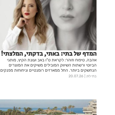
המדף של בתי: באתי, בדקתי, המלצתי!
אהבה, טיפוח וזוהר: לקראת ט"ו באב ועונת הקיץ, מותגי
הביוטי ורשתות השיווק המובילים משיקים את המוצרים
הנחשקים ביותר. החל ממארזים רומנטיים וניחוחות מפנקים
של ללין, סבון, בודי שופ ומקס ברנר, דרך מהפכות טיפוח
בתי לוין
20.07.26
ואנטי-אייג'ינג מתקדמות של קלרינס, BY TERRY וסקויה,
ועד לפתרונות הגנה חכמים מהשמש של סופר-פארם, ד"ר
פישר ולה רוש-פוזה. לצד אלו, תמצאו מוצרי איפור טרנדיים
של לוריאל פריז ואנסטסיה בוורלי הילס, לצד טיפוח שיער
מותאם אישית של אלביב – כל מה שצריך למראה זוהר
ומטופח מכף רגל ועד ראש.