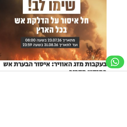
בעקבות מזג האוויר: איסור הבערת אש
בחודש הקרוב
צו נציב כבאות והצלה: איסור הדלקת מדורות והבערת אש
מערכת האתר
23.07.26
ניווט מקלדת
ביטול הבהובים
מונוכרום
ספיה
גופן קריא
הגדלת גופן
הקטנת גופן
הגדלת מסך