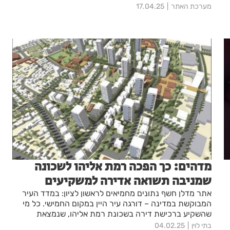
מערכת האתר
17.04.25
מדהים: כך הפכה רמת אליהו לשכונה
שמניבה תשואה אדירה למשקיעים
אתר מדלן חשף נתונים מחמיאים לראשון לציון: במדד העיר
המבוקשת במדינה – דורגה עיר היין במקום החמישי. כל מי
שהשקיע ברכישת דירה בשכונת רמת אליהו, שנמצאת
בתנופת בנייה אדירה, הניב בחמש השנים האחרונות תשואה
בתי לוין
04.02.25