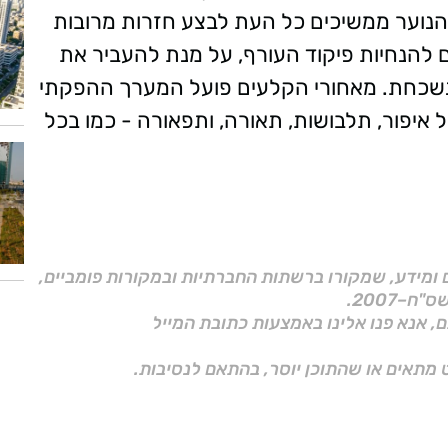
 הנוער ממשיכים כל העת לבצע חזרות מרובות
הנחיות פיקוד העורף, על מנת להעביר את
י נשכחת. מאחורי הקלעים פועל המערך ההפקתי
 איפור, תלבושות, תאורה, ותפאורה - כמו בכל
ם ומידע, שמקורו ברשתות החברתיות ובמקורות פומביים,
ם, אנא פנו אלינו באמצעות כתובת המייל
 מתאים או שהתוכן יוסר, בהתאם לנסיבות.