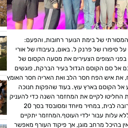
מסורתי של בימת הנוער רחובות, והפעם:
סיפורו של פרנק ל. באום, בעיבודו של אורי
 בפני הצופים הצעירים את מסעה הקסום של
רכם אל סם הקוסם הגדול בעיר הברקת, פוגשים
ח, את איש הפח חסר הלב ואת האריה חסר האומץ
ל הקוסם בארץ עוץ. בעוד שהפקות חנוכה
ית החליטו לקיים את המחזמר השנה כדי להעניק
לילדים חוויה הפגתית, תרבותית ואיכותית קרובה לבית, במחיר מיוחד ומסובסד בסך 20
ללא עלות עבור ילדי העוטף.המחזמר יתקיים
ין בהיכל מרחב מוגן, אך פיקוד העורף מאפשר