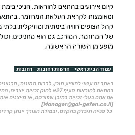
קיום אירועים בהתאם להוראות. חניכי בימת
ומאומצות לקראת העלאת המחזמר, בהתאם ל
קהל הצופים חוויה בימתית ומוזיקלית בלת
של המחזמר, המורכב גם הוא מחניכים, וכולל
מופע מן השורה הראשונה.
עמוד הבית ראשי
חדשות רחובות
רחובות
באתר זה עשוי להופיע תוכן, לרבות תמונות, סרטוני
בהתאם להוראות סעיף 27א לחוק זכויות יוצרים, התשס"ח–2007.
אם אתם בעלי זכויות בתוכן שפורסם, או מייצגים אות
[Manager@gal-gefen.co.il]
כל פנייה תיבדק בהקדם, ובמידת הצורך יינתן קרדיט