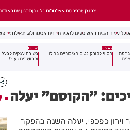
צרו קשר
פרסם אצלנו
לוח גל גפן
תקנון אתר
אודות
כללי
עמוד הבית ראשי
טעים להכיר
תחזית אסטרולוגית
אילת
מחפשי
06.08.26
00:32
ולון
בשורה ענקית לבעלי העסקים
תושב בת ים נעצר בח
והתושבים בעיר!
של צעירה בת 18
כים: ״הקוסם״ יעלה
ע
 וירון כפכפי, יעלה השנה בהפקה