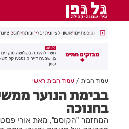
רמת גן
גבעתיים
ראשון-לציון
בת ים
רחובות
חולון
נס ציונה
05:43
08:29
שד להצתה בשלושה מוקדים ברמת
הסוף לקורקינטים הציבוריים בח
מבזקים חמים
ן: שבעה דיירים נפגעו קל משאיפת
שן
עמוד הבית
עמוד הבית ראשי
בבימת הנוער ממשי
בחנוכה
המחזמר "הקוסם", מאת אורי פסטר