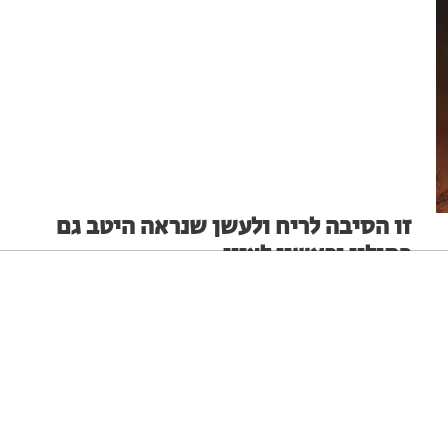
זו הסיבה לריח ולעשן שנראה היטב גם
בחולון וראשון לציון
לוחמי האש פעלו בשריפה בחוות סוסים במשמר השבעה, את
העשן והריח הרגישו גם תושבי חולון וראשון לציון
ניגודיות גבוהה
שחור צהוב
היפוך צבעים
הדגשת כותרות
מערכת האתר
31.07.25
הקטנת מסך
סמן גדול
סמן שחור
מצב קריאה
איפוס הגדרות
הצהרת נגישות
דיווח הפרה