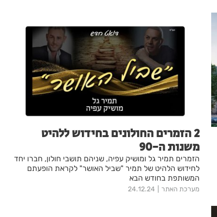
של 60-65 אחוז. רז קינסטליך, ראש העירייה: "מדובר
בהצלחה אדירה"
2 הזמרים החולונים בחידוש ללהיט
משנות ה-90
הזמרים תמיר גל ומושיק עפיה, שניהם תושבי חולון, חברו יחד
לחידוש הלהיט של תמיר "שביל האושר" לקראת הופעתם
המשותפת בחודש הבא
מערכת האתר
24.12.24