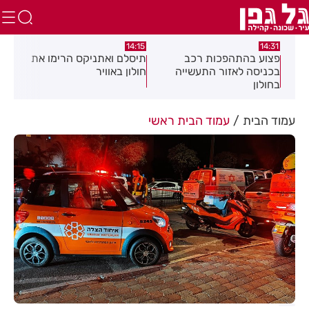
:05
14:15
14:31
מה
פצוע בהתהפכות רכב
תיסלם ואתניקס הרימו את
פצו
בכניסה לאזור התעשייה
חולון באוויר
חול
בחולון
עמוד הבית
עמוד הבית ראשי