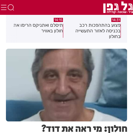
:05
14:15
14:31
מה
פצוע בהתהפכות רכב
תיסלם ואתניקס הרימו את
פצו
בכניסה לאזור התעשייה
חולון באוויר
חול
בחולון
חולון: מי ראה את דוד?