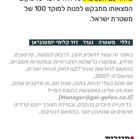
המצאותו מתבקש לפנות למוקד 100 של
משטרת ישראל.
כללי
משטרה
נעדר
דוד קלימי יומטוביאן
באתר זה עשוי להופיע תוכן, לרבות תמונות, סרטונים
ומידע, שמקורו ברשתות החברתיות ובמקורות פומביים,
בהתאם להוראות סעיף 27א לחוק זכויות יוצרים,
התשס"ח–2007.
אם אתם בעלי זכויות בתוכן שפורסם, או מייצגים אותם,
אנא פנו אלינו באמצעות כתובת המייל
[Manager@gal-gefen.co.il]
כל פנייה תיבדק בהקדם, ובמידת הצורך יינתן קרדיט
מתאים או שהתוכן יוסר, בהתאם לנסיבות.
תגובות