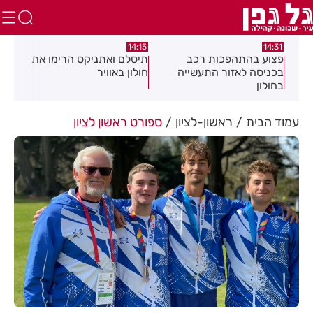
:58
13:05
14:15
תיסלם ואתניקס הרימו את
פצוע בתאונת אופנוע במרכז
גופ
חולון באוויר
חולון
עמוד הבית
ראשון-לציון
ספורט ראשון לציון