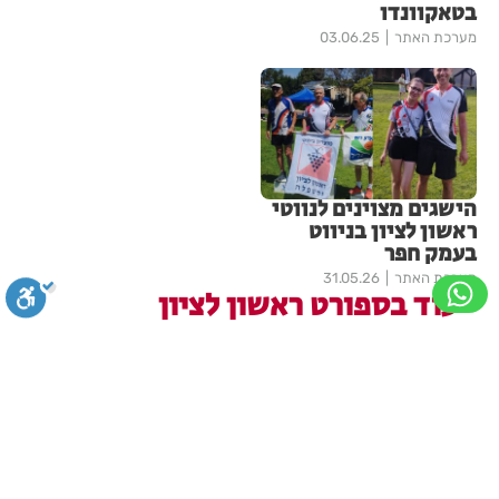
בטאקוונדו
מערכת האתר
03.06.25
הישגים מצוינים לנווטי
ראשון לציון בניווט
בעמק חפר
מערכת האתר
31.05.26
עוד בספורט ראשון לציון
14 ספורטאי עוצמה ראשל"צ זכו
באליפות ישראל בסמבו לצעירים
סגירה
ביטול הבהובים
מונוכרום
ספיה
מערכת האתר
02.08.26
ניגודיות גבוהה
שחור צהוב
היפוך צבעים
הדגשת כותרות