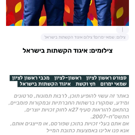
צילום: שמאי ימרום1 צילום איגוד הקשתות בישראל
צילומים: איגוד הקשתות בישראל
ספורט ראשון לציון
ראשון-לציון
מכבי ראשון לציון
שמאי ימרום
חץ וקשת
איגוד הקשתות בישראל
באתר זה עשוי להופיע תוכן, לרבות תמונות, סרטונים
ומידע, שמקורו ברשתות החברתיות ובמקורות פומביים,
בהתאם להוראות סעיף 27א לחוק זכויות יוצרים,
התשס"ח–2007.
אם אתם בעלי זכויות בתוכן שפורסם, או מייצגים אותם,
אנא פנו אלינו באמצעות כתובת המייל