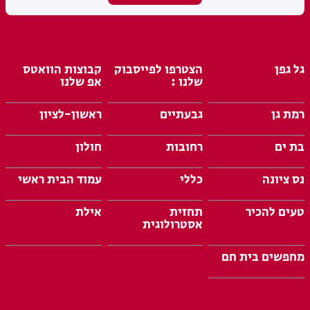
גל גפן
הצטרפו לפייסבוק
קבוצות הוואטס
שלנו :
אפ שלנו
רמת גן
גבעתיים
ראשון-לציון
בת ים
רחובות
חולון
נס ציונה
כללי
עמוד הבית ראשי
טעים להכיר
תחזית
אילת
אסטרולוגית
מחפשים בית חם