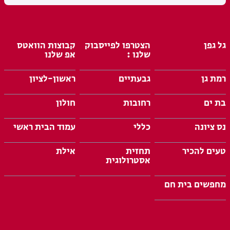
גל גפן
הצטרפו לפייסבוק
קבוצות הוואטס
שלנו :
אפ שלנו
רמת גן
גבעתיים
ראשון-לציון
בת ים
רחובות
חולון
נס ציונה
כללי
עמוד הבית ראשי
טעים להכיר
תחזית
אילת
אסטרולוגית
מחפשים בית חם