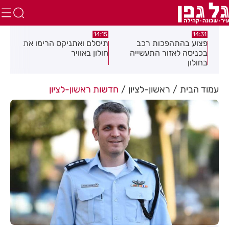
13:05
14:15
ב
תיסלם ואתניקס הרימו את
פצוע בתאונת אופנוע במרכז
יה
חולון באוויר
חולון
עמוד הבית
ראשון-לציון
חדשות ראשון-לציון