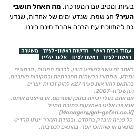
בעיות ומטיב עם המערכת.
מה תאחל תושבי
העיר?
חג שמח, שנדע ימים של אחדות, שנדע
גם להתווכח עם הרבה אהבת חינם ביננו.
עמוד הבית ראשי
חדשות ראשון-לציון
משטרה
ראשון-לציון
ראשון לציון
אלעד קליין
באתר זה עשוי להופיע תוכן, לרבות תמונות, סרטונים
ומידע, שמקורו ברשתות החברתיות ובמקורות פומביים,
בהתאם להוראות סעיף 27א לחוק זכויות יוצרים,
התשס"ח–2007.
אם אתם בעלי זכויות בתוכן שפורסם, או מייצגים אותם,
אנא פנו אלינו באמצעות כתובת המייל
[Manager@gal-gefen.co.il]
כל פנייה תיבדק בהקדם, ובמידת הצורך יינתן קרדיט
מתאים או שהתוכן יוסר, בהתאם לנסיבות.