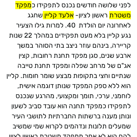
לפני שלושה חודשים נכנס לתפקידו כ
מפקד
משטרת
ראשון לציון-
אלעד קליין
שחגג
לאחרונה יום הולדת 40. למרות גילו הצעיר
נגע קליין בלא מעט תפקידים במהלך 22 שנות
קריירה, בינהם עוזר ניצב בתי הסוהר במשך
ארבע שנים, סגן מפקד תחנת רחובות, קצין
אג"ם של מרחב שפלה ומפקד תחנת טייבה
שנתיים וחצי בתקופות מבצע שומר חומות. קליין
הוא ללא ספק המפקד שנותן דוגמה אישית,
לוחמני, ערכי, תומך ומקצועי, מהרגע שנכנס
לתפקידו כמפקד תחנה הוא עובד סביב לשעון
ונותן מענה ברשתות החברתיות לתושבי העיר
שמעלים תלונות ונדהמים לקרוא שמי שמשיב
להם הוא לא אחר ממפקד משטרת ראשון לציון.