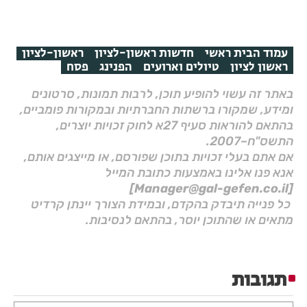
עמוד הבית ראשי
חדשות ראשון-לציון
ראשון-לציון
ראשון לציון
טיולים וארועים
הפנינג
פסח
באתר זה עשוי להופיע תוכן, לרבות תמונות, סרטונים
ומידע, שמקורו ברשתות החברתיות ובמקורות פומביים,
בהתאם להוראות סעיף 27א לחוק זכויות יוצרים,
התשס"ח–2007.
אם אתם בעלי זכויות בתוכן שפורסם, או מייצגים אותם,
אנא פנו אלינו באמצעות כתובת המייל
[Manager@gal-gefen.co.il]
כל פנייה תיבדק בהקדם, ובמידת הצורך יינתן קרדיט
מתאים או שהתוכן יוסר, בהתאם לנסיבות.
תגובות