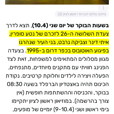
צילום: צילום דוברות ראשון לציון (2)
בשעות הבוקר של יום שני (10.4)
, תצא לדרך
צ
ע
דת השלושה ה-26 לזכרם של נטע סופרין,
איתי דינר וצביקה נרבט, בני העיר שנהרגו
בפיגוע האוטובוס בכפר דרום ב-1995
. בצעדה
מגוון מסלולים המתאימים למשפחות, זאת לצד
הפנינג חוויתי עם מתקנים מיוחדים, מתנפחים,
הפעלה ויצירה לילדים וחלוקת קרטיבים. נקודת
הכינוס תהיה באצטדיון הברפלד בשעה 08:30
בבוקר, והכניסה וההשתתפות חופשית (אין
צורך בהרשמה). במוזיאון ראשון לציון יתקיימו
בימי ראשון ושני (9-10.4) יומיים של מופעים,