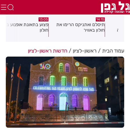
:58
13:05
14:15
תיסלם ואתניקס הרימו את
פצוע בתאונת אופנוע במרכז
גופ
חולון באוויר
חולון
עמוד הבית
ראשון-לציון
חדשות ראשון-לציון