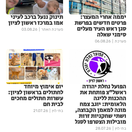
יממה אחרי המעצר:
תינוק ננעל ברכב לעיני
פרטים חדשים בפרשת
אמו במרכז ראשון לציון
סגן ראש העיר מעלים
מערכת האתר
03.08.26
סימני שאלה
מערכת
06.08.26
הפועל נחלת יהודה
יום אימוץ מיוחד
ראשל"צ פותחת את
לחתולים בראשון לציון:
ההכנות לליגה
עשרות חתולים מחכים
הלאומית: יוגב צמח
לבית חם
מונה למאמן הקבוצה,
בתי לוין
21.07.26
ושתי שחקניות זרות
מובילות הצטרפו לסגל
בתי לוין
28.07.26