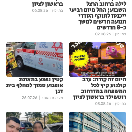
לילה ברחוב הרצל
בראשון לציון
השבוע; החל מיום רביעי
בתי לוין
06.08.26
ייכנסו לתוקף הסדרי
תנועה חדשים למשך
כ-8 חודשים
בתי לוין
02.08.26
היום זה קורה: ערב
קטין נפצע בתאונת
קולנוע קיץ לכל
אופנוע סמוך למחלף בית
המשפחה במדרחוב
דגן
רוטשילד בראשון לציון
מערכת האתר
26.07.26
בתי לוין
03.08.26