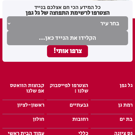
מערכת האתר
13.01.26
כל המידע הכי חם אצלכם בנייד
הצטרפו לרשימת התפוצה של גל גפן
גל גפן
הצטרפו לפייסבוק
קבוצות הוואטס
שלנו :
אפ שלנו
רמת גן
גבעתיים
ראשון-לציון
בת ים
רחובות
חולון
נס ציונה
כללי
עמוד הבית ראשי