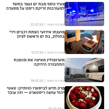
צעיר נוסף מבת ים נעצר בחשד
למעורבות זריקת רימון על מסעדה
מערכת האתר
22.07.26
פוענחו אירועי הצתת רכבים וירי
בחולון, בת ים וראשון לציון
מערכת האתר
12.07.26
מטרופולין מאיצה את מהפכת
התחבורה הירוקה
מערכת האתר
18.03.26
פרק חדש לביסטרו הוותיק: טאטי
יהוד עושה ריסטארט — וזה עובד
26.02.26