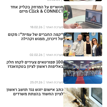
מגשרים על המרחק בקליק אחד
Click & CONNECT מיזם
מערכת האתר
18.02.26
“קפה החברים של עמית”: מקום
של זיכרון, מפגש וקהילה
מערכת האתר
02.02.26
100 ספורטאים צעירים לקחו חלק
באליפות ראשון לציון בטקוואנדו
מערכת האתר
25.01.26
כתב אישום יוגש נגד תושב ראשון
לציון החשוד בהצתת משרדים