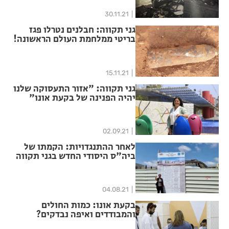
30.11.21
גני תקווה: חבלנים נטרלו פגז
בריטי ממלחמת העולם הראשונה!
15.11.21
גני תקווה: "אזור התעסוקה שלנו
יהיה הפנינה של בקעת אונו"
02.09.21
לאחר ההתנגדויות: הקמתו של
ביה"ס היסודי החדש בגני תקווה
יצאה לדרך
04.08.21
בקעת אונו: כמות החולים
והמבודדים ואיפה נבדקים?
תמונת מצב