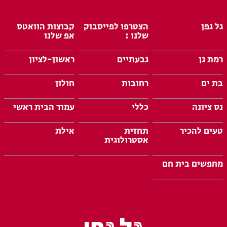
גל גפן
הצטרפו לפייסבוק
קבוצות הוואטס
שלנו :
אפ שלנו
רמת גן
גבעתיים
ראשון-לציון
בת ים
רחובות
חולון
נס ציונה
כללי
עמוד הבית ראשי
טעים להכיר
תחזית
אילת
אסטרולוגית
מחפשים בית חם