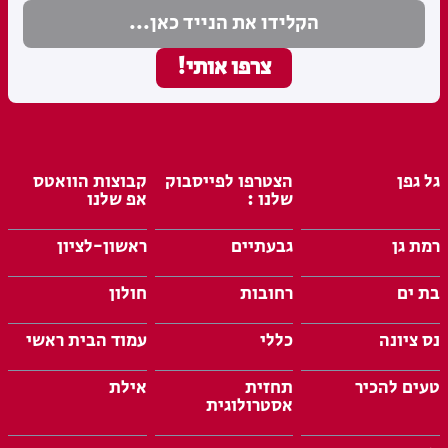
גל גפן
הצטרפו לפייסבוק
קבוצות הוואטס
שלנו :
אפ שלנו
רמת גן
גבעתיים
ראשון-לציון
בת ים
רחובות
חולון
נס ציונה
כללי
עמוד הבית ראשי
טעים להכיר
תחזית
אילת
אסטרולוגית