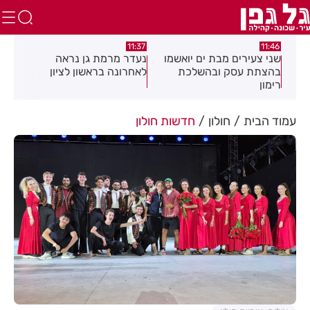
:50
11:37
11:46
שני צעירים מבת ים יואשמו
נעדר מרמת גן נראה
קני
בהצתת עסק ובהשלכת
לאחרונה בראשון לציון
הדר
רימון
בצו
עמוד הבית
חולון
חדשות חולון