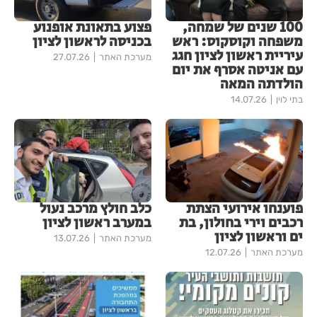
100 שנים של שמחה,
פצוע בתאונת אופנוע
משפחה וקוסקוס: ראש
בכניסה לראשון לציון
עיריית ראשון לציון חגג
מערכת האתר
27.07.26
עם אניטה אסרף את יום
הולדתה המאה
בתי לוין
14.07.26
פוענחו אירועי הצתת
כלב חולץ מרכב נעול
רכבים וירי בחולון, בת
במערב ראשון לציון
ים וראשון לציון
מערכת האתר
13.07.26
מערכת האתר
12.07.26