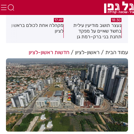
:02
17:49
18:30
נעצר תושב מודיעין עילית
מקהלה אחת לכולם בראשון
תוש
בחשד שאיים על מפקד
לציון
שבו
תחנת בני ברק–רמת גן
בקבוצת ווטסאפ
עמוד הבית
ראשון-לציון
חדשות ראשון-לציון