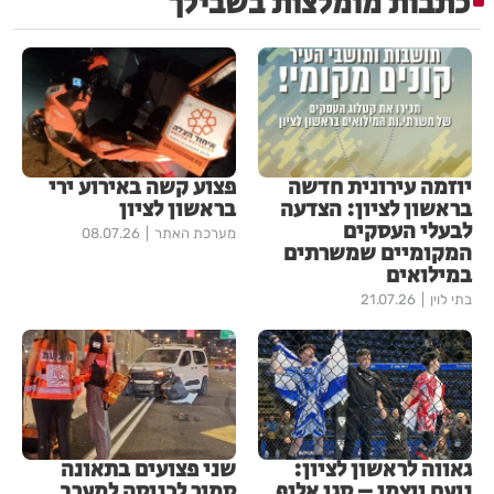
כתבות מומלצות בשבילך
יוזמה עירונית חדשה
פצוע קשה באירוע ירי
בראשון לציון: הצדעה
בראשון לציון
לבעלי העסקים
מערכת האתר
08.07.26
המקומיים שמשרתים
במילואים
בתי לוין
21.07.26
גאווה לראשון לציון:
שני פצועים בתאונה
נועם ויצמן – סגן אלוף
סמוך לכניסה למערב