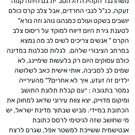
משהו נגד הקהילה הלהטב"ית גם היתה קמה
זעקה, כנ"ל לגבי החרדים, אבל צלב קרס כולם
יושבים בשקט ועולם כמנהגו נוהג וזה נורא"
לטענת גירת היום דיווח למוקד על ריסוס צלב
הקרס " אנשים צריכים לשים לב מה נמצא
במרחב הציבורי שלהם, לגלות סבלנות במדינה
כולם עסוקים היום רק בלעשות שימיינג, לא
שמים לב לסביבה, אותי אישית כאב לשלושה
ילדים זה זעזע, איך לא אחרים?" מהעירייה
נמסר בתגובה : ״עם קבלת תלונת התושב
ומיקום מדוייק, יצא צוות עירוני שדאג למחוק את
הכתובת במיידי. מביש שבתוך מדינת ישראל, יש
מי שחושב שזה לגיטימי לרסס כתובת
אנטישמית ששייכת למשטר אפל, שגרם לרצח