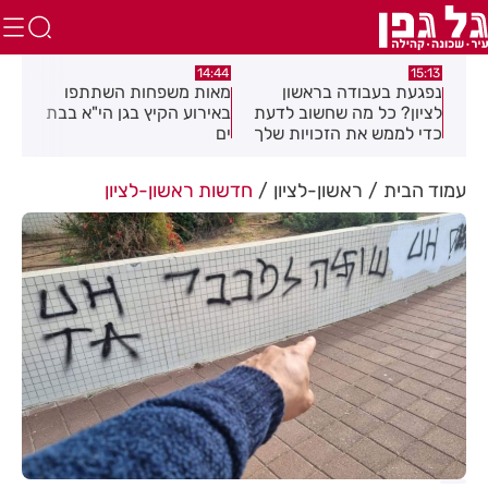
:02
14:39
14:44
מאות משפחות השתתפו
מבצע עיקור וסירוס חתולי
יממ
עת
באירוע הקיץ בגן הי"א בבת
רחוב בחולון
חדש
לך
ים
העי
עמוד הבית
ראשון-לציון
חדשות ראשון-לציון