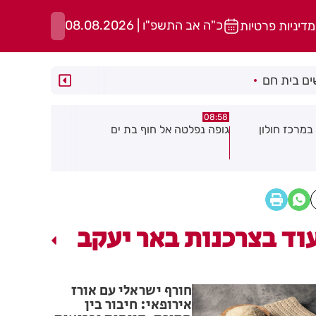
כ"ה אב התשפ"ו | 08.08.2026
מדיניות פרטיות
ם בית חם
05:43
08:29
ת ים
חשד להצתה בשלושה מוקדים ברמת
הסוף לקורקי
גן: שבעה דיירים נפגעו קל משאיפת
עשן
וד בצרכנות באר יעקב
חורף ישראלי עם אורז
אירופאי: חיבור בין