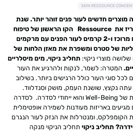
שנת
הקו הראשון של טיפוח
העור אשר כולל בתוכו: תחליב לחות, סרום מרוכז ו-2 קרמים לעור הפנים עם מרקמים
יות של סטרס ומשפרת את מאזן הלחות של
תחליב ניקוי, מים מיסלריים
ים.
המטרה: לשמר, לנקות ולהרגיע את העור
ים לכל סוגי העור כולל הרגישים ביותר. בשילוב
 עתה נקצץ, שושנת העמק, מושק וסנדלווד.
י לסדרה.
לסדרה
Skin Ressour", והמוצרים מגיעים באריזות מעודנות לשמירה אופטימלית
ת הקומפלקס, ומנטרלות את הנזק לעור הנגרם
ידרה?
תחליב ניקוי
תחליב הניקוי מנקה