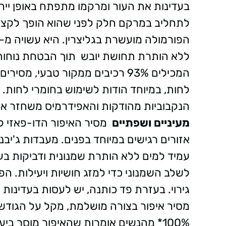
בעדינות את העור ומרקמו מתפתח באופן ייחוד
לתחליב במרקם חלק לפני שהוא הופך לקצף
הפורמולה מועשרת בגליצרין. היא עשויה מ-87%* רכיבים ממקור טבעי, מספקת
ללא הותרת תחושת יובש תוך הבטחת נוחו
המכילים 93% רכיבים ממקור טבעי, מסירים את האיפור ומנקים את העור
לחות, במיוחד הודות לשימוש בחומרי לחות.
הנקבוביות מהודקות והאפידרמיס משחזר את
מעיניים ושפתיים
מסיר האיפור הדו-פאזי לעי
אזורים רגישים במיוחד בפנים.
מעבדות ג'יבנש
עמיד למים ללא הותרת שמנונית ודביקות בע
לשלב השמנוני כדי למזג חושיות ויעילות.
הפו
גירוי. בעזרת פד כותנה, יש לעסות בעדינות 
מסיר איפור בצורה מושלמת, מקל על הגודש ו
100%* מהנשים אומרות שהאיפור מוסר ביעילות ובקלות מהעיניים, ואין כל גירוי