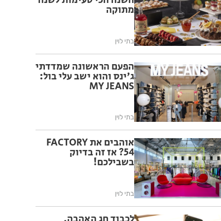
השנה הכי טעימות לשנה
מתוקה
בתי לוין
הפעם הראשונה שמדדתי
ג'ינס והוא ישב עלי בול:
MY JEANS
בתי לוין
אוהבים את FACTORY
54? אז זה בדיוק
בשבילכם!
בתי לוין
לכבוד חג האהבה,