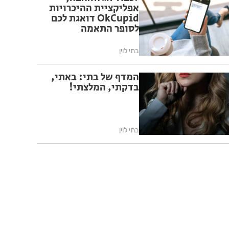
אפליקציית ההיכרויות
OkCupid דואגת לכם
לסופר התאמה
בתי לוין
המדף של בתי: באתי,
בדקתי, המלצתי!
בתי לוין