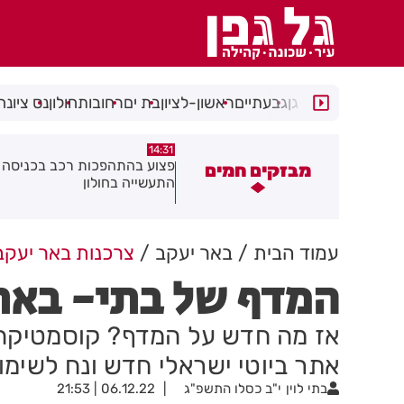
רמת גן
גבעתיים
ראשון-לציון
בת ים
רחובות
חולון
נס ציונה
14:15
14:31
צוע בהתהפכות רכב בכניסה לאזור
תיסלם ואתניקס הרימו את חולון
מבזקים חמים
תעשייה בחולון
באוויר
עמוד הבית
באר יעקב
צרכנות באר יעקב
המדף של בתי- באת
אז מה חדש על המדף? קוסמטיקה 
אתר ביוטי ישראלי חדש ונח לשימוש
בתי לוין
י"ב כסלו התשפ"ג
06.12.22 | 21:53