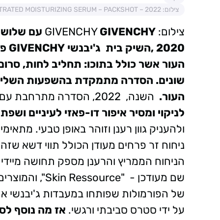
צילום: SKIN RESSOURCE CONCENTRATED MOISTURIZING SERUM – PACKSHOT – 2022
צילום: GIVENCHY
GIVENCHY עם שלושה מוצרים חדשים לעור פנים זוהר יותר.
2020 ,השיק בית ג'יבנשי GIVENCHY פריז את Ressource
שונים. הסדרה מתמקדת בהשפעות השליל
העור.
השנה, 2022, הסדרה מתרחבת עם שלושה מוצרי ניקוי:
לניקוי ומסיר איפור דו-פאזי לעיניים ושפתי
ולהעניק גוון רענן וזוהר באופן טבעי. מתאימ
ניחוח זר פרחים מעודן הכולל תווי דשא שזה
הניחוח הממריץ והרענן מספק תחושה מיידית של Well-Being והוא ייחוד
שם מעודכן - "ce
של הפורמולות שפותחו במעבדות ג'יבנשי א
על ידי סטרס סביבתי ורגשי.
אז מה נוסף לס