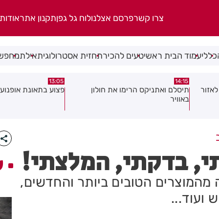
צרו קשר
פרסם אצלנו
לוח גל גפן
תקנון אתר
אודות
כללי
עמוד הבית ראשי
טעים להכיר
תחזית אסטרולוגית
אילת
מחפשי
08:58
13:05
פצוע בתאונת אופנוע במרכז חולון
גופה נפלטה אל חוף ב
י, בדקתי, המלצתי!
ע
מהמוצרים הטובים ביותר והחדשים,
 ועוד...