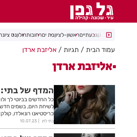
רמת גן
גבעתיים
ראשון-לציון
בת ים
רחובות
חולון
נס ציונה
עמוד הבית
תגיות
אליזבת ארדן
אליזבת ארדן
המדף של בתי: 
כל החדשים בביוטי לך ולו
לשיחת היום, בשמים חדשים
כריסטיאנו רונאלדו, קולקציית נעל
בתי לוין
10.07.23