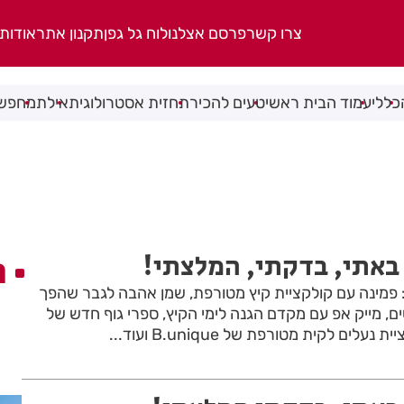
צרו קשר
פרסם אצלנו
לוח גל גפן
תקנון אתר
אודות
כללי
עמוד הבית ראשי
טעים להכיר
תחזית אסטרולוגית
אילת
מחפשי
באתי, בדקתי, המלצתי!
ה
: פמינה עם קולקציית קיץ מטורפת, שמן אהבה לגבר שהפך
, מייק אפ עם מקדם הגנה לימי הקיץ, ספרי גוף חדש של
ים לקית מטורפת של B.unique ועוד...