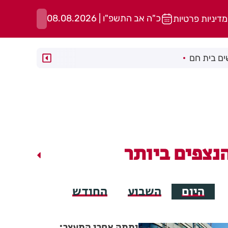
כ"ה אב התשפ"ו | 08.08.2026
מדיניות פרטיות
ם בית חם
נצפים ביותר
היום
השבוע
החודש
יממה אחרי המעצר: