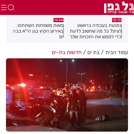
:39
14:44
15:13
נפגעת בעבודה בראשון
מאות משפחות השתתפו
מבצ
וזמה
לציון? כל מה שחשוב לדעת
באירוע הקיץ בגן הי"א בבת
רחו
כדי לממש את הזכויות שלך
ים
עמוד הבית
בת ים
חדשות בת-ים