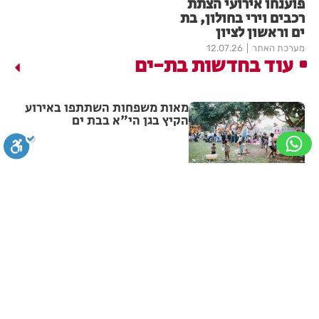
פוענחו אירועי הצתת
רכבים וירי בחולון, בת
ים וראשון לציון
מערכת האתר
12.07.26
עוד בחדשות בת-ים
מאות משפחות השתתפו באירוע
הקיץ בגן הי"א בבת ים
מערכת האתר
14:44
עמותת שניר חילקה ילקוטים
לילדים בחולון ובת ים
סגירה
ביטול הבהובים
מונוכרום
ספיה
מערכת האתר
10:46
ניגודיות גבוהה
שחור צהוב
היפוך צבעים
הדגשת כותרות
חובש איחוד הצלה הציל את חייה
של פעוטה בבת ים
הדגשת קישורים
תיאור קבוע
גופן קריא
הגדלת גופן