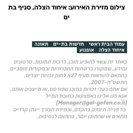
צילום מזירת האירוע: איחוד הצלה, סניף בת
ים
עמוד הבית ראשי
חדשות בת-ים
תאונה
איחוד הצלה
אופנוע
באתר זה עשוי להופיע תוכן, לרבות תמונות, סרטונים
ומידע, שמקורו ברשתות החברתיות ובמקורות פומביים,
בהתאם להוראות סעיף 27א לחוק זכויות יוצרים,
התשס"ח–2007.
אם אתם בעלי זכויות בתוכן שפורסם, או מייצגים אותם,
אנא פנו אלינו באמצעות כתובת המייל
[Manager@gal-gefen.co.il]
כל פנייה תיבדק בהקדם, ובמידת הצורך יינתן קרדיט
מתאים או שהתוכן יוסר, בהתאם לנסיבות.