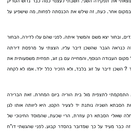
.
צאתי
את
תפקידה
השני
חשבתי
לעצמי
כמה
כבר
נדוש
הטריק
,
,
.
במקום
אחר
כעת
זה
שילש
את
הכנסתה
לפחות
מה
שישפיע
על
,
.
,
דים
ובחור
יצא
משם
והמשיך
איתה
לפני
שהם
עלו
לדירה
הבחור
.
ה
כנראה
הגבר
שהשכן
דיבר
עליו
הצצתי
על
מרפסת
דירתה
,
,
מקום
העבודה
הנוסף
והמחייה
עם
בן
זוג
תפחית
משמעותית
את
.
,
?
השכן
דיבר
על
זוג
בלבד
ולא
הזכיר
כלל
ילד
אמו
לא
לקחה
.
התמקמתי
לתצפית
מול
בית
הוריה
ביום
המחרת
זאת
הברירה
.
ת
הסבתא
השניה
נותנת
יד
לצעיר
הקטן
היא
ליוותה
אותו
לגן
,
,
לה
שאולי
הסבתא
רק
עוזרת
הרי
שכעת
שהמוסד
החינוכי
של
"
.
זה
כבר
מעיד
על
כך
שמדובר
בהסדר
קבוע
לפני
שהגשתי
דו
ח