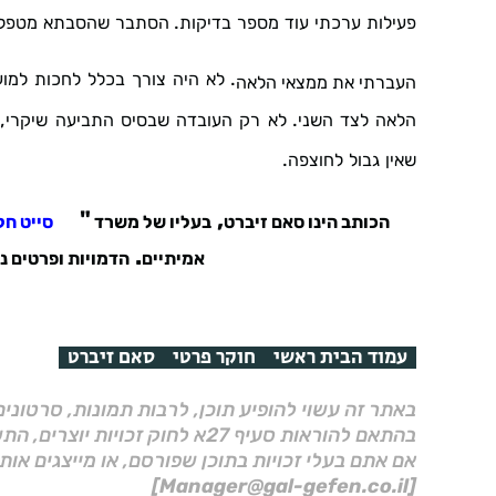
.
פעילות
ערכתי
עוד
מספר
בדיקות
הסתבר
שהסבתא
מטפל
.
לא
היה
צורך
בכלל
לחכות
למוע
העברתי
את
ממצאי
הלאה
,
.
הלאה
לצד
השני
לא
רק
העובדה
שבסיס
התביעה
שיקרי
.
שאין
גבול
לחוצפה
"
,
הכותב
הינו
סאם
זיברט
בעליו
של
משרד
סייט
חק
.
אמיתיים
הדמויות
ופרטים
נ
עמוד הבית ראשי
חוקר פרטי
סאם זיברט
באתר זה עשוי להופיע תוכן, לרבות תמונות, סרטוני
בהתאם להוראות סעיף 27א לחוק זכויות יוצרים, התשס"ח–2007.
אם אתם בעלי זכויות בתוכן שפורסם, או מייצגים אות
[Manager@gal-gefen.co.il]