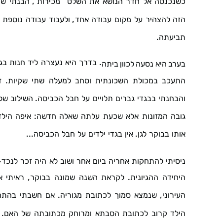
",
"
כשנכנסה
אל
חדר
הנושא
את
השלט
מכירות
הבנתי
שמ
,
הזה
להצהיר
על
מקום
עבודה
אחד
ולעבוד
עבודה
נוספת
.
תביעתה
.
בדרך
היא
נעצרה
ליד
חנות
בג
בערב
היא
נסעה
לכוון
ביתה
.
התעכב
במכולת
השכונתית
וסחב
למעלה
שתי
שקיות
ז
.
והבחנתי
בבגדי
גברים
תלויים
על
חבל
הכביסה
השילוב
של
:
גובה
המזונות
אלא
שכעת
עלתה
שאלה
חדשה
איפה
הילד
...
.
אותו
בבוקר
לגן
אין
בגדי
ילדים
על
חבל
הכביסה
.
ניסיתי
להתחקות
אחריה
ביום
אחר
ושוב
לא
היה
זכר
לנכד
,
.
היחידה
ההגיונית
לקראת
השנה
שמונה
בבוקר
ראיתי
א
.
,
העירוני
שנמצא
סמוך
לכתובת
מגוריה
אם
חשבתי
בהתח
.
הילד
קרוב
לכתובת
הסבתא
ומרוחק
מכתובתה
של
האם