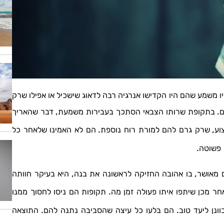
ו
משמע
שהם
היו
הקדישו
אנרגיה
רבה
לדאוג
שישכיל
או
אפילו
שרק
,
.
ם
בתקופת
שרותו
הצבאי
הסתכך
בעבירות
משמעת
דבר
שהאריך
.
,
וע
שרק
גרם
להם
למורת
רוח
נוספת
הם
לא
האמינו
שלאחר
כל
.
פשוטה
,
,
מאושר
בו
אהובה
החזיקה
לראשונה
את
בנה
היא
בעיקר
חוותה
.
חר
מכן
שיתפו
איתו
פעולה
זמן
מה
תקופות
הם
ניסו
לחסוך
ממנו
.
.
ונן
ליעד
טוב
הם
בלעו
כל
עיצה
שהסביבה
נתנה
להם
התוצאה