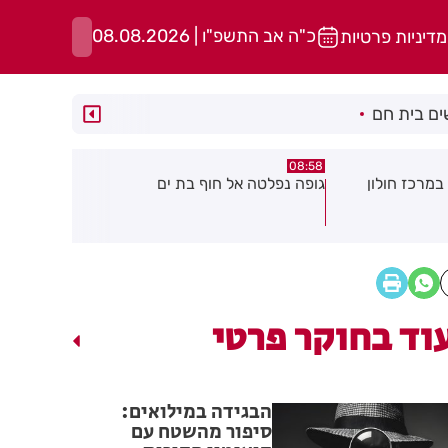
כ"ה אב התשפ"ו | 08.08.2026
מדיניות פרטיות
ם בית חם
05:43
08:29
ת ים
חשד להצתה בשלושה מוקדים ברמת
הסוף לקורקי
גן: שבעה דיירים נפגעו קל משאיפת
עשן
וד בחוקר פרטי
הבגידה במילואים:
סיפור מהשטח עם