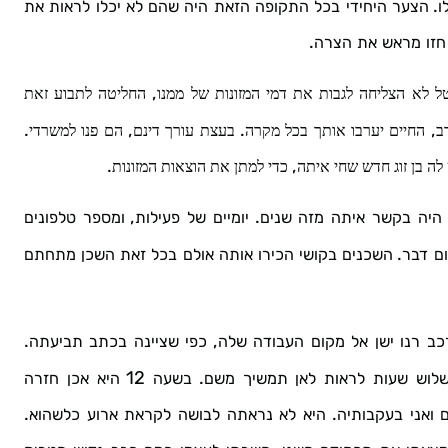
.
ו
הצער
היחידי
בכל
התקופה
הזאת
היה
שהם
לא
יכלו
לראות
את
.
חזו
מראש
את
הצרה
,
ל
לא
הצליחה
לגבות
את
דמי
המזונות
של
ממנו
החליטה
לתבוע
זאת
.
,
.
,
ב
החיים
יערבו
אותך
בכל
מקרה
בעצת
עורך
דינם
הם
פנו
למשרדי
.
,
לה
בן
זוג
חדש
שחי
איתה
כדי
למתן
את
הוצאות
המזונות
,
.
היה
בקשר
איתה
מזה
שנים
יומיים
של
פעילות
ומספר
טלפונים
.
ם
דבר
השכנים
בקושי
הכירו
אותה
אולם
בכל
זאת
השכן
מתחתם
.
,
כב
רנו
ישן
אל
מקום
העבודה
שלה
כפי
שציינה
בכתב
תביעתה
12
.
לוש
שעות
לראות
לאן
תמשיך
משם
בשעה
היא
אכן
חזרה
.
.
ם
ואני
בעקבותיה
היא
לא
נראתה
לבושה
לקראת
ארוע
כלשהוא