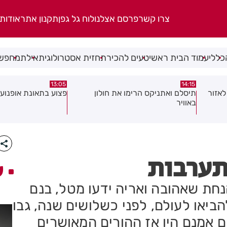
צרו קשר
פרסם אצלנו
לוח גל גפן
תקנון אתר
אודות
כללי
עמוד הבית ראשי
טעים להכיר
תחזית אסטרולוגית
אילת
מחפשי
08:58
13:05
פצוע בתאונת אופנוע במרכז חולון
גופה נפלטה אל חוף ב
תערבות
ע
חת שאהובה ואריה ידעו מטל, בנם
ביאו לעולם, לפני כשלושים שנה, גבו
ם אמנם היו אז ההורים המאושרים