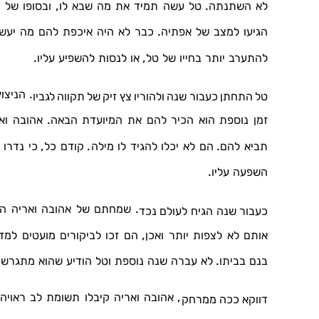
,
.
לא
השתנתה
טל
עשה
תמיד
את
מה
שבא
לו
ובסופו
של
ד
.
הגיעו
למצב
של
אפתיה
כבר
לא
היה
איכפת
להם
מה
יעש
.
,
להתערב
יותר
בחייו
של
טל
או
לנסות
להשפיע
עליו
.
הניצוץ
טל
התחתן
כעבור
שנה
ולהוריו
צץ
זיק
של
תקווה
לגביו
.
זמן
נוספת
הוא
הכיר
להם
את
המיועדת
הבאה
אהובה
וא
,
.
.
תביא
להם
הם
לא
יכלו
להגיד
לו
מילה
קודם
כל
כי
נדרו
.
השפעה
עליו
.
שמחתם
של
אהובה
ואריה
הי
כעבור
שנה
הגיח
לעולם
נכד
,
אותם
לא
לצפות
יותר
ואכן
הם
זכו
לביקורים
מועטים
למדי
.
.
בנם
בביתו
לא
עברה
שנה
נוספת
וטל
הודיע
שהוא
מתגרש
,
אהובה
ואריה
קיבלו
תשומת
לב
ראויה
דווקא
ככה
ממרחק