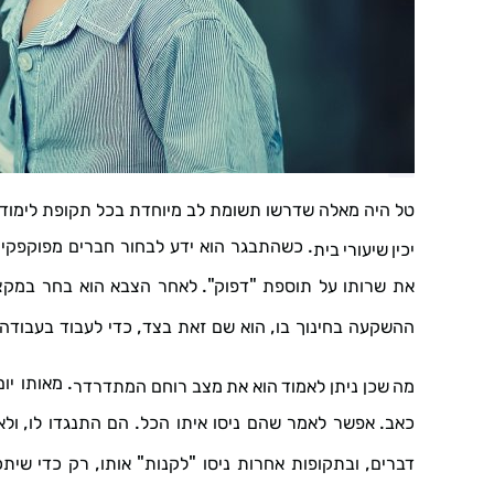
טל
היה
מאלה
שדרשו
תשומת
לב
מיוחדת
בכל
תקופת
לימודי
.
כשהתבגר
הוא
ידע
לבחור
חברים
מפוקפקי
יכין
שיעורי
בית
".
"
את
שרותו
על
תוספת
דפוק
לאחר
הצבא
הוא
בחר
במקצ
,
,
ההשקעה
בחינוך
בו
הוא
שם
זאת
בצד
כדי
לעבוד
בעבודה
.
מאותו
יום
מה
שכן
ניתן
לאמוד
הוא
את
מצב
רוחם
המתדרדר
,
.
.
כאב
אפשר
לאמר
שהם
ניסו
איתו
הכל
הם
התנגדו
לו
ולא
,
"
"
,
דברים
ובתקופות
אחרות
ניסו
לקנות
אותו
רק
כדי
שיתכו