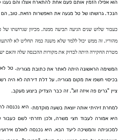
הוא
אפילו
הזמין
אותם
פעם
אחת
להתארח
אצלו
והם
נענו
ל
,
.
.
הנכד
גרושתו
של
טל
מנעה
את
האפשרות
הזאת
טוב
הם
.
כעבור
שלוש
שנים
הגיעה
תביעה
ממנה
מכיוון
שגרושתו
של
ט
.
מהוריו
זה
ממש
יכול
ללמד
שלא
משנה
כמה
תחליט
לא
להתער
מטרת
החקירה
היתה
לבדוק
את
מקורות
ההכנסה
שלה
והאם
יש
.
טל
לא
המשימה
הראשונה
היתה
לאתר
את
כתובת
מגוריה
.
בכיסוי
חשפו
את
מקום
מגוריה
על
דלת
דירתה
לא
היה
רשו
.
".
"
ציין
גרים
פה
איזה
זוג
זה
כבר
הצדיק
ביצוע
מעקב
.
היא
נכנסה
לר
למחרת
זיהיתי
אותה
יוצאת
בשעה
מוקדמת
,
היא
אמורה
לעבוד
חצי
משרה
ולכן
חזרתי
לשם
כעבור
ש
.
למכוניתה
והמשיכה
ליעד
הבא
היא
נכנסה
לאולם
אירועי