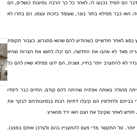
,
.
בר
הם
תמיד
נכנעו
לו
לאחר
כל
כך
הרבה
נסיונות
כושלים
הם
.
,
.
ה
הוא
כבר
ממילא
בחור
בוגר
שעומד
בזכות
עצמו
הם
בחרו
לא
.
נמוג
לאחר
חודשיים
כשהודיע
להם
שהוא
מתגרש
כעבור
תקופת
.
ריה
מאד
לא
אהבו
את
החדשה
הם
יכלו
לחוש
את
הצרות
שהיא
,
,
נדר
לא
להתערב
יותר
בחייו
ושנית
הם
ידעו
ממילא
שאין
להם
כל
.
תה
מהולה
באותה
אפתיה
שהיתה
להם
קודם
החיים
כבר
לימדו
בביתם
ולחילופין
הם
קיבלו
דחיות
רבות
בנסיונותיהם
לבקר
את
.
חודש
לאחר
שקיבל
את
הגט
הוא
ירד
מהארץ
.
.
יותר
טל
התקשר
מדי
פעם
להתעניין
בהם
ולעדכן
אותם
במצבו