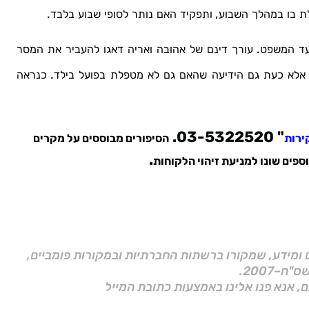
.
,
ת
בו
במהלך
השבוע
ותפקיד
האם
נותר
לסופי
שבוע
בלבד
.
ד
המשפט
עורך
דינם
של
אהובה
ואריה
דאגו
להעביר
את
המסר
.
אלא
כעת
גם
הידיעה
שהאם
גם
לא
מטפלת
בפועל
בילד
כנראה
.
03-5322520
"
ירות
הסיפורים
מבוססים
על
מקרים
.
וספים
שונו
למניעת
זיהוי
הלקוחות
ם ומידע, שמקורו ברשתות החברתיות ובמקורות פומביים,
ם, אנא פנו אלינו באמצעות כתובת המייל