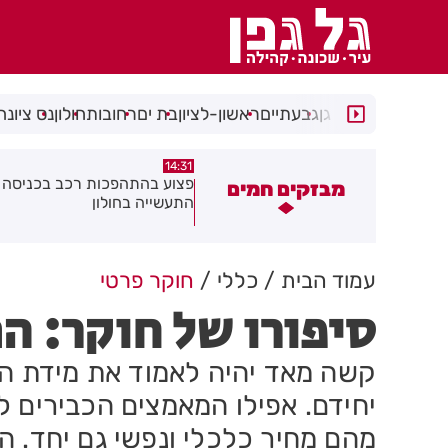
רמת גן
גבעתיים
ראשון-לציון
בת ים
רחובות
חולון
נס ציונה
14:15
14:31
צוע בהתהפכות רכב בכניסה לאזור
תיסלם ואתניקס הרימו את חולון
מבזקים חמים
תעשייה בחולון
באוויר
עמוד הבית
כללי
חוקר פרטי
סיפורו של חוקר: ה
קשה מאד יהיה לאמוד את מידת הנ
יחידם. אפילו המאמצים הכבירים לה
מהם מחיר כלכלי ונפשי גם יחד. ה