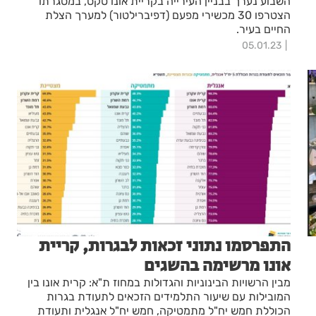
השבוע נערך בבניין העירייה בקריית אונו טקס, במסגרתו
הצטרפו 30 מכשירי מפעם (דפיברילטור) למערך הצלת
החיים בעיר.
05.01.23
התפרסמו נתוני זכאות לבגרות, קריית
אונו מרשימה בהשגים
מבין הרשויות הבינוניות והגדולות במחוז ת"א: קרית אונו בין
המובילות עם שיעור התלמידים הזכאים לתעודת בגרות
הכוללת חמש יח"ל מתמטיקה, חמש יח"ל אנגלית ותעודת