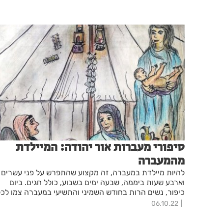
סיפורי מעברות אור יהודה: המיילדת
מהמעברה
להיות מיילדת במעברה, זה מקצוע שהתפרש על פני עשרים
וארבע שעות ביממה, שבעה ימים בשבוע, כולל חגים. ביום
כיפור, נשים הרות בחודש השמיני והתשיעי במעברה צמו לכל
עניין ודבר, עד כדי כך שהעובר בבטן היה צורח מרוב רעב
06.10.22
ומבקש לצאת החוצה לפני תפילת הנעילה ותקיעת השופר.