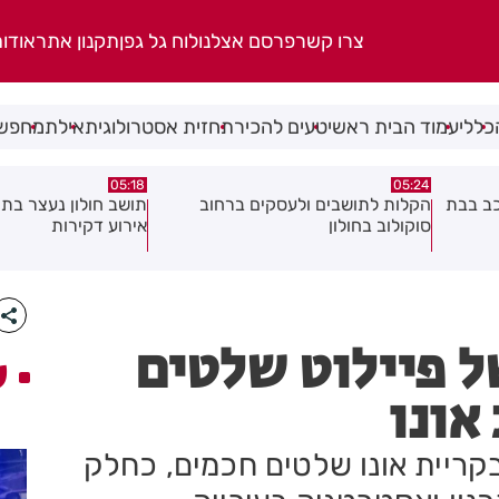
צרו קשר
פרסם אצלנו
לוח גל גפן
תקנון אתר
אודו
כללי
עמוד הבית ראשי
טעים להכיר
תחזית אסטרולוגית
אילת
מחפשי
08.08.26
05:18
ב
תושב חולון נעצר בתום מרדף בעקבות
תושב חולון נעצר בחש
אירוע דקירות
וגרימת נזק במספר ע
ל פיילוט שלטים
ע
אונו
קריית אונו שלטים חכמים, כחלק