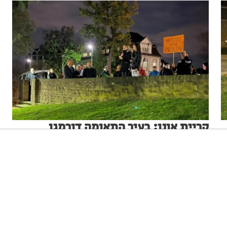
קריית אונו: בעיר התאומה דורמגן
שבגרמניה נערך טקס לציון ליל הבדולח
ב 9 בנובמבר לפני 84 שנים, התרחש אחד מציוני הדרך
ניגודיות גבוהה
שחור צהוב
היפוך צבעים
הדגשת כותרות
,
המצמררים של ההיסטוריה של העם היהודי: ליל הבדולח.
הפוגרום, שהתקיים בו זמנית בכל גרמניה, התרחש בסיוע
ועידוד פעיל של השלטון הנאצי שלקח בו חלק ושלהב את
13.11.22
ההמונים.
הקטנת מסך
סמן גדול
סמן שחור
מצב קריאה
איפוס הגדרות
הצהרת נגישות
דיווח הפרה