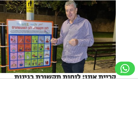
קריית אונו: לוחות תקשורת בגינות
שעשועים בקריית אונו
יצירתיות ויוזמה בקריית אונו- בתקופה האחרונה הוצבו
ניווט מקלדת
ביטול הבהובים
מונוכרום
ספיה
במספר גינות שעשועים בקריית אונו לוחות תקשורת מאוירים
לילדים ולבוגרים המתקשים בתקשורת מילולית.
02.12.22
גופן קריא
הגדלת גופן
הקטנת גופן
הגדלת מסך