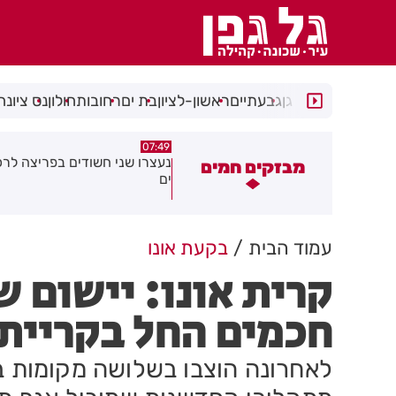
רמת גן
גבעתיים
ראשון-לציון
בת ים
רחובות
חולון
נס ציונה
05:24
07:49
עצרו שני חשודים בפריצה לרכב בבת
הקלות לתושבים ולעסקים ברחו
מבזקים חמים
ם
סוקולוב בחולון
עמוד הבית
בקעת אונו
קרית אונו: יישום ש
חכמים החל בקריית 
לאחרונה הוצבו בשלושה מקומות ב