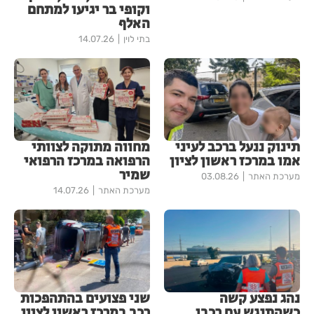
וקופי בר יגיעו למתחם
האלף
בתי לוין
14.07.26
תינוק ננעל ברכב לעיני
מחווה מתוקה לצוותי
אמו במרכז ראשון לציון
הרפואה במרכז הרפואי
שמיר
מערכת האתר
03.08.26
מערכת האתר
14.07.26
נהג נפצע קשה
שני פצועים בהתהפכות
כשהתנגש עם רכבו
רכב במרכז ראשון לציון