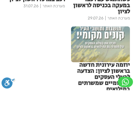
במעקה בכניסה לראשון
מערכת האתר
31.07.26
לציון
מערכת האתר
29.07.26
יוזמה עירונית חדשה
בראשון לציון: הצדעה
לבעלי העסקים
המקומיים שמשרתים
במילואים
בתי לוין
21.07.26
עוד בחדשות ראשון-לציון
סגירה
ביטול הבהובים
מונוכרום
ספיה
בשורה ענקית לבעלי העסקים
והתושבים בעיר!
ניגודיות גבוהה
שחור צהוב
היפוך צבעים
הדגשת כותרות