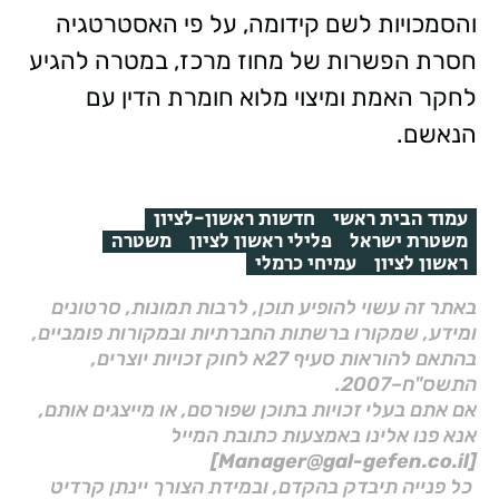
והסמכויות לשם קידומה, על פי האסטרטגיה
חסרת הפשרות של מחוז מרכז, במטרה להגיע
לחקר האמת ומיצוי מלוא חומרת הדין עם
הנאשם.
עמוד הבית ראשי
חדשות ראשון-לציון
משטרת ישראל
פלילי ראשון לציון
משטרה
ראשון לציון
עמיחי כרמלי
באתר זה עשוי להופיע תוכן, לרבות תמונות, סרטונים
ומידע, שמקורו ברשתות החברתיות ובמקורות פומביים,
בהתאם להוראות סעיף 27א לחוק זכויות יוצרים,
התשס"ח–2007.
אם אתם בעלי זכויות בתוכן שפורסם, או מייצגים אותם,
אנא פנו אלינו באמצעות כתובת המייל
[Manager@gal-gefen.co.il]
כל פנייה תיבדק בהקדם, ובמידת הצורך יינתן קרדיט