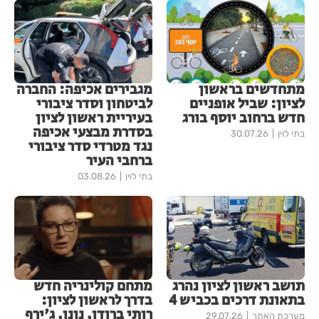
מתחדשים בראשון
מגבירים אכיפה: החברה
לציון: שביל אופניים
לביטחון וסדר ציבורי
חדש ברחוב יוסף בורג
בעיריית ראשון לציון
בסדרת מבצעי אכיפה
בתי לוין
30.07.26
נגד מטרדי סדר ציבורי
ברחבי העיר
בתי לוין
03.08.26
תושב ראשון לציון נהרג
מתחם קולינריה חדש
בתאונת דרכים בכביש 4
בדרך לראשון לציון:
רותי ברודו, נונו, ג'ירף
מערכת האתר
29.07.26