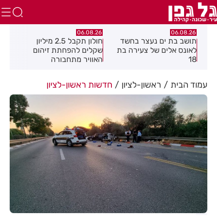
.26
06.08.26
06.08.26
תושב בת ים נעצר בחשד
חולון תקבל 2.5 מיליון
נעצ
לאונס אלים של צעירה בת
שקלים להפחתת זיהום
בחש
18
האוויר מתחבורה
תחנ
בקב
עמוד הבית
ראשון-לציון
חדשות ראשון-לציון