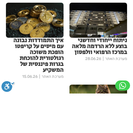
ניתוח ייחודי וחדשני
איך התמודדות נבונה
בוצע ללא הרדמה מלאה
עם מיסים על קריפטו
במרכז הרפואי וולפסון
הופכת משוכה
רגולטורית להוכחת
מערכת האתר
28.06.26
בגרות פיננסית של
המשקיע
מערכת האתר
15.06.26
סגירה
ביטול הבהובים
מונוכרום
ספיה
ארגז חול אוטומטי
לחתול - המדריך לפני
ניגודיות גבוהה
שחור צהוב
היפוך צבעים
הדגשת כותרות