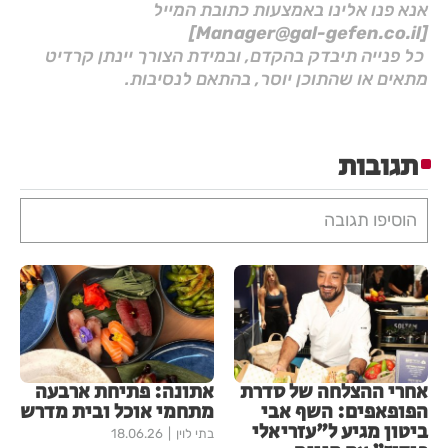
אנא פנו אלינו באמצעות כתובת המייל
[Manager@gal-gefen.co.il]
כל פנייה תיבדק בהקדם, ובמידת הצורך יינתן קרדיט
מתאים או שהתוכן יוסר, בהתאם לנסיבות.
תגובות
הוסיפו תגובה
אחרי ההצלחה של סדרת
אתונה: פתיחת ארבעה
הפופאפים: השף אבי
מתחמי אוכל ובית מדרש
ביטון מגיע ל"עזריאלי
בתי לוין
18.06.26