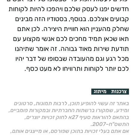
חדשים יפנו לעסק שלכם ויהפכו להיות לקוחות
קבועים אצלכם. בנוסף, בסטודיו הזה מבינים
שחלק מהעניין הוא חוויית היצירה. לכן אתם
תאו שכאן תמיד מחכים לכם אנשי מקצוע עם
תודעת שירות מאוד גבוהה. זה אומר שתיהנו
מכל רגע וגם מהעובדה שבסופו של דבר יהיו
לכם יותר לקוחות ותרוויחו לא מעט כסף.
צרכנות
מיתוג
באתר זה עשוי להופיע תוכן, לרבות תמונות, סרטונים
ומידע, שמקורו ברשתות החברתיות ובמקורות פומביים,
בהתאם להוראות סעיף 27א לחוק זכויות יוצרים,
התשס"ח–2007.
אם אתם בעלי זכויות בתוכן שפורסם, או מייצגים אותם,