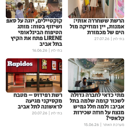
הרשת ששחררה אותי:
קוקטיילים, יוגה על סאפ
אמנות, יין ומוזיקה מול
ושיזוף בטוח: מותג
הים של מכמורת
הטיפוח הבינלאומי
LIRENE פתח את הקיץ
בתי לוין
27.07.26
בתל אביב
בתי לוין
16.06.26
מתי כדאי לחברה גדולה
רשת רפידוס – מטבח
לשכור קומה שלמה בתל
מקסיקני מגיעה
אביב: ולמה חלל גמיש
לראשונה לתל אביב
מנצח על חוזה שכירות
בתי לוין
20.07.26
קלאסי?
מערכת האתר
15.06.26