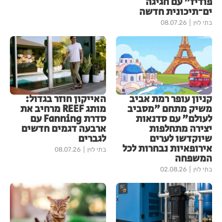
פודיז" עם חגיגה
ים־תיכונית חדשה
בתי לוין
08.07.26
קניון עופר רמת אביב
האייקון חוזר בגדול:
משיק מתחם "מסביב
מותג REEF מרחיב את
לעולם” עם סדנאות
סדרת Fanning עם
יצירה מתחלפות
ארבעה דגמים חדשים
שיוקדשו לערים
לגברים
אירופאיות נבחרות לכל
בתי לוין
08.07.26
המשפחה
בתי לוין
02.08.26