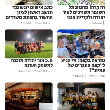
זה קרה! מחנות תל
כתב אישום יוגש נגד
השומר משויכים לאור
תושב ראשון לציון
יהודה ולקריית אונו
החשוד בהצתת משרדים
27.07.22
מערכת האתר
13.01.26
נתראה בקפה: מי הגיע
מ.כ אור יהודה מוכנה
ל״קפה החברים של
למשחק העונה
עמית״?
מערכת האתר
03.11.22
מערכת האתר
13.05.25