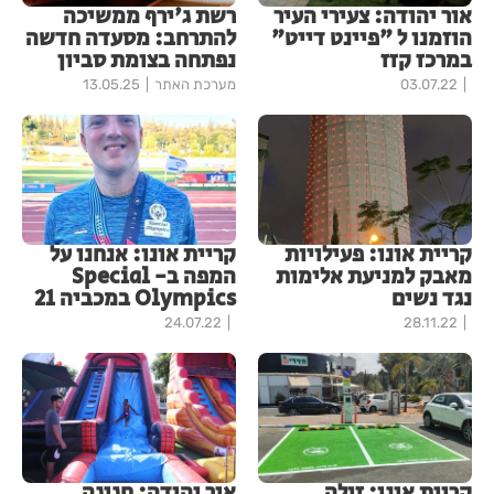
אור יהודה: צעירי העיר
רשת ג'ירף ממשיכה
הוזמנו ל "פיינט דייט"
להתרחב: מסעדה חדשה
במרכז קזז
נפתחה בצומת סביון
03.07.22
מערכת האתר
13.05.25
קריית אונו: פעילויות
קריית אונו: אנחנו על
מאבק למניעת אלימות
המפה ב- Special
נגד נשים
Olympics במכביה 21
24.07.22
28.11.22
קריית אונו: זולה
אור יהודה: חגיגה