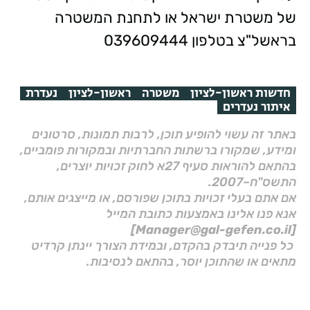
של משטרת ישראל או לתחנת המשטרה
בראשל"צ בטלפון 039609444
חדשות ראשון-לציון
משטרה
ראשון-לציון
נעדרת
איתור נעדרים
באתר זה עשוי להופיע תוכן, לרבות תמונות, סרטונים
ומידע, שמקורו ברשתות החברתיות ובמקורות פומביים,
בהתאם להוראות סעיף 27א לחוק זכויות יוצרים,
התשס"ח–2007.
אם אתם בעלי זכויות בתוכן שפורסם, או מייצגים אותם,
אנא פנו אלינו באמצעות כתובת המייל
[Manager@gal-gefen.co.il]
כל פנייה תיבדק בהקדם, ובמידת הצורך יינתן קרדיט
מתאים או שהתוכן יוסר, בהתאם לנסיבות.