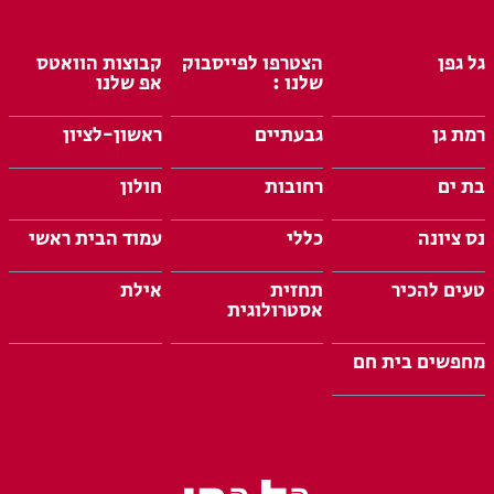
גל גפן
הצטרפו לפייסבוק
קבוצות הוואטס
שלנו :
אפ שלנו
רמת גן
גבעתיים
ראשון-לציון
בת ים
רחובות
חולון
נס ציונה
כללי
עמוד הבית ראשי
טעים להכיר
תחזית
אילת
אסטרולוגית
מחפשים בית חם