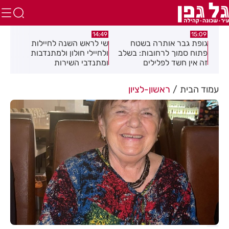
:08
14:49
15:09
כז
גופת גבר אותרה בשטח
שי לראש השנה לחיילות
מאח
פתוח סמוך לרחובות: בשלב
ולחיילי חולון ולמתנדבות
הנד
זה אין חשד לפלילים
ומתנדבי השירות
הלאומי-אזרחי
עמוד הבית
ראשון-לציון