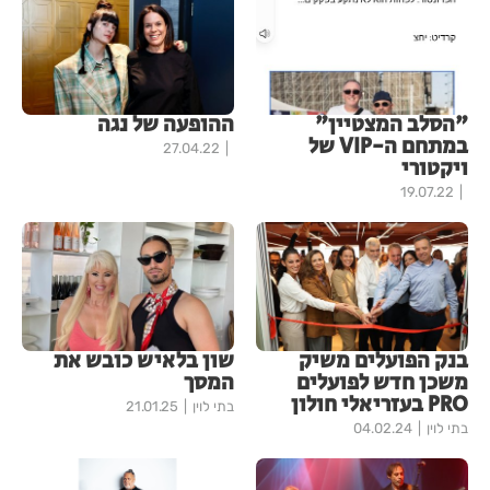
"הסלב המצטיין"
ההופעה של נגה
במתחם ה-VIP של
27.04.22
ויקטורי
19.07.22
בנק הפועלים משיק
שון בלאיש כובש את
משכן חדש לפועלים
המסך
PRO בעזריאלי חולון
בתי לוין
21.01.25
בתי לוין
04.02.24