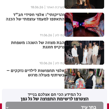
מערכת האתר
18.06.26
והריקותי': אלפי חסידי חב"ד
התאספו למעמד עוצמתי של הכנה
לג' תמוז | שידור חוזר
בתי לוין
11.06.26
הבת מצווה של השנה: משפחת
נרקיס חוגגת
בתי לוין
10.06.26
אלפי תחפושות לילדים נזקקים –
בשיתוף פעולה מרגש
בתי לוין
25.02.26
כל המידע הכי חם אצלכם בנייד
הצטרפו לרשימת התפוצה של גל גפן