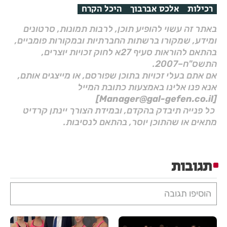
רכילות
אלכס אברבוך
היכל הקרח
באתר זה עשוי להופיע תוכן, לרבות תמונות, סרטונים
ומידע, שמקורו ברשתות החברתיות ובמקורות פומביים,
בהתאם להוראות סעיף 27א לחוק זכויות יוצרים,
התשס"ח–2007.
אם אתם בעלי זכויות בתוכן שפורסם, או מייצגים אותם,
אנא פנו אלינו באמצעות כתובת המייל
[Manager@gal-gefen.co.il]
כל פנייה תיבדק בהקדם, ובמידת הצורך יינתן קרדיט
מתאים או שהתוכן יוסר, בהתאם לנסיבות.
תגובות
הוסיפו תגובה