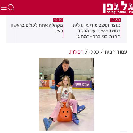
:02
17:49
18:30
נעצר תושב מודיעין עילית
מקהלה אחת לכולם בראשון
תוש
בחשד שאיים על מפקד
לציון
שבו
תחנת בני ברק–רמת גן
בקבוצת ווטסאפ
עמוד הבית
כללי
רכילות