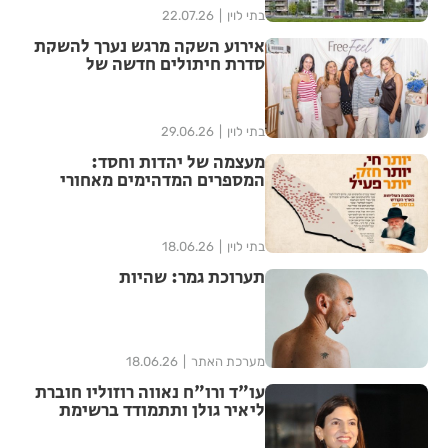
בתי לוין
22.07.26
אירוע השקה מרגש נערך להשקת
סדרת חיתולים חדשה של
"האגיס" מבית קימברלי קלארק
בתי לוין
29.06.26
מעצמה של יהדות וחסד:
המספרים המדהימים מאחורי
ממלכת חב"ד בישראל נחשפים
בתי לוין
18.06.26
תערוכת גמר: שהיות
מערכת האתר
18.06.26
עו"ד ורו"ח נאווה רוזוליו חוברת
ליאיר גולן ותתמודד ברשימת
"הדמוקרטים" לכנסת ה-26