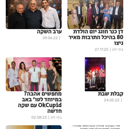
דן כנר חוגג יום הולדת
ערב השקה
80 בהיכל התרבות מאיר
09.06.22
ניצו
בתי לוין
27.11.25
קבלת שבת
מחפשים אהבה?
במיוחד לטו' באב
24.05.22
OkCupid עם שקה
חדשה
בתי לוין
02.08.23