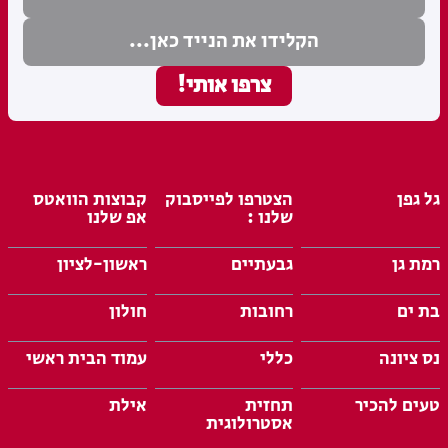
גל גפן
הצטרפו לפייסבוק
קבוצות הוואטס
שלנו :
אפ שלנו
רמת גן
גבעתיים
ראשון-לציון
בת ים
רחובות
חולון
נס ציונה
כללי
עמוד הבית ראשי
טעים להכיר
תחזית
אילת
אסטרולוגית