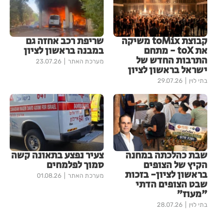
קבוצת toMix משיקה
שריפת רכב אחזה גם
את toX - מתחם
במבנה בראשון לציון
התרבות החדש של
מערכת האתר
23.07.26
ישראל בראשון לציון
בתי לוין
29.07.26
שבת כהלכתה במחנה
צעיר נפצע בתאונה קשה
הקיץ של הצופים
סמוך לפלמחים
בראשון לציון- בזכות
מערכת האתר
01.08.26
שבט הצופים הדתי
"מעוז"
בתי לוין
28.07.26