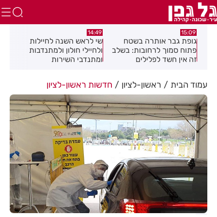
:08
14:49
15:09
כז
גופת גבר אותרה בשטח
שי לראש השנה לחיילות
מאח
פתוח סמוך לרחובות: בשלב
ולחיילי חולון ולמתנדבות
הנד
זה אין חשד לפלילים
ומתנדבי השירות
הלאומי-אזרחי
עמוד הבית
ראשון-לציון
חדשות ראשון-לציון