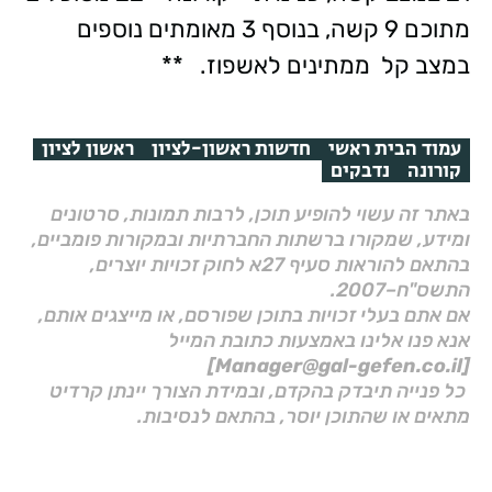
מתוכם 9 קשה, בנוסף 3 מאומתים נוספים
במצב קל ממתינים לאשפוז. **
עמוד הבית ראשי
חדשות ראשון-לציון
ראשון לציון
קורונה
נדבקים
באתר זה עשוי להופיע תוכן, לרבות תמונות, סרטונים
ומידע, שמקורו ברשתות החברתיות ובמקורות פומביים,
בהתאם להוראות סעיף 27א לחוק זכויות יוצרים,
התשס"ח–2007.
אם אתם בעלי זכויות בתוכן שפורסם, או מייצגים אותם,
אנא פנו אלינו באמצעות כתובת המייל
[Manager@gal-gefen.co.il]
כל פנייה תיבדק בהקדם, ובמידת הצורך יינתן קרדיט
מתאים או שהתוכן יוסר, בהתאם לנסיבות.