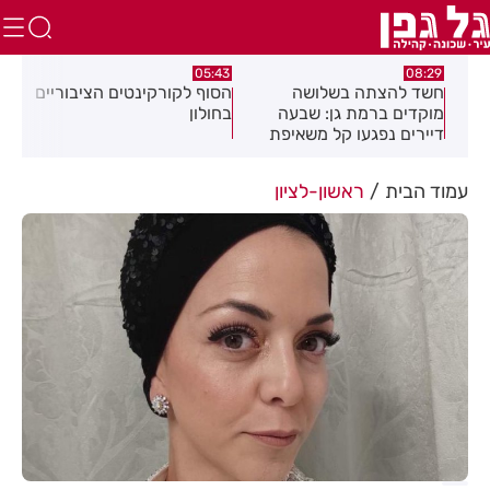
:32
05:43
08:29
ים
חשד להצתה בשלושה
הסוף לקורקינטים הציבוריים
בשו
מוקדים ברמת גן: שבעה
בחולון
העס
דיירים נפגעו קל משאיפת
עשן
עמוד הבית
ראשון-לציון