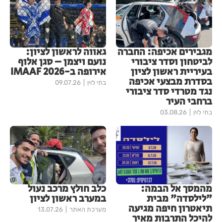
מגבירים אכיפה: החברה
גאווה לראשון לציון:
לביטחון וסדר ציבורי
נועם ויצמן – סגן אלוף
בעיריית ראשון לציון
אירופה ב-IMAAF 2026
בסדרת מבצעי אכיפה
בתי לוין
09.07.26
נגד מטרדי סדר ציבורי
ברחבי העיר
בתי לוין
03.08.26
מהמסך אל הבמה:
כלב חולץ מרכב נעול
"לילסדה" מבית
במערב ראשון לציון
תיאטרון חיפה מגיעה
מערכת האתר
13.07.26
להיכל התרבות מאיר