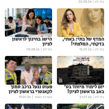
בתי לוין
02.08.26
המדף של בתי: באתי,
הישג בחינוך לראשון
בדקתי, המלצתי!
לציון
בתי לוין
15.07.26
בתי לוין
05.08.26
יום לימוד מיוחד בט'
פעוט ננעל ברכב סמוך
באב בראשון לציון!
לקאנטרי בראשון לציון
בתי לוין
21.07.26
מערכת האתר
19.07.26