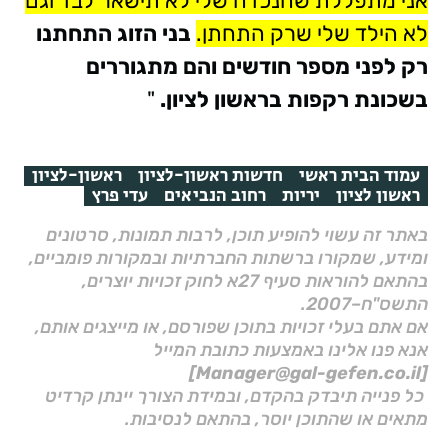
אני מתפללת שהנכדה שלי לא תישאר לבד וגם
לא הילד שלי שרק התחתן.
בני הזוג התחתנו
רק לפני מספר חודשים והם מתגוררים
בשכונת רקפות בראשון לציון.
"
עמוד הבית ראשי
חדשות ראשון-לציון
ראשון-לציון
ראשון לציון
יריות
רחוב הנביאים
עדי פרץ
באתר זה עשוי להופיע תוכן, לרבות תמונות, סרטונים
ומידע, שמקורו ברשתות החברתיות ובמקורות פומביים,
בהתאם להוראות סעיף 27א לחוק זכויות יוצרים,
התשס"ח–2007.
אם אתם בעלי זכויות בתוכן שפורסם, או מייצגים אותם,
אנא פנו אלינו באמצעות כתובת המייל
[Manager@gal-gefen.co.il]
כל פנייה תיבדק בהקדם, ובמידת הצורך יינתן קרדיט
מתאים או שהתוכן יוסר, בהתאם לנסיבות.