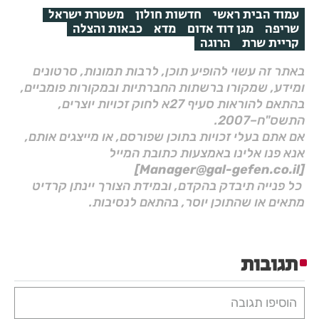
עמוד הבית ראשי
חדשות חולון
משטרת ישראל
שריפה
מגן דוד אדום
מדא
כבאות והצלה
קריית שרת
הרוגה
באתר זה עשוי להופיע תוכן, לרבות תמונות, סרטונים
ומידע, שמקורו ברשתות החברתיות ובמקורות פומביים,
בהתאם להוראות סעיף 27א לחוק זכויות יוצרים,
התשס"ח–2007.
אם אתם בעלי זכויות בתוכן שפורסם, או מייצגים אותם,
אנא פנו אלינו באמצעות כתובת המייל
[Manager@gal-gefen.co.il]
כל פנייה תיבדק בהקדם, ובמידת הצורך יינתן קרדיט
מתאים או שהתוכן יוסר, בהתאם לנסיבות.
תגובות
הוסיפו תגובה