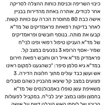
כיבוי השריפה וכניסת כוחות ההצלה לסריקה
אחר לכודים, אותרה באחת מהדירות בבניין
אישה כבת 80 מחוסרת הכרה עם כוויות קשות.
לאחר בדיקות רפואיות פראמדיקים של מד"א
קבעו את מותה. בנוסף חובשים ופראמדיקים
של מד"א העניקו טיפול רפואי ופינו לבי"ח
שמיר-אסף הרופא 3 נפגעים במצב קל.
פראמדיק מד"א אייל רוט וחובש רפואת חירום
במד"א גיא סלמן סיפר: "כשהגענו למקום ראינו
אש ועשן כבד עולים מתוך חלונות הדירה. 3
פצועים במצב קל שיצאו מהבניין כשהם סובלים
משאיפת עשן טופלו באמבולנסים של מד"א
בחמצן ופונו במצב יציב לבי"ח. במקביל לפעולות
הכיבוי של לוחמי האש קיבלנו דיווח על אישה