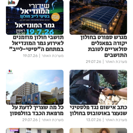
מגרש ספורט בחולון
תושבי חולון מוזמנים
יקורה בפאנלים
לאירוע גמר המונדיאל
סולאריים לטובת
במתחם ה"סיטי-לייב"
התושבים
מערכת האתר
19.07.26
מערכת האתר
29.07.26
כתב אישום נגד פלסטיני
כל מה שצריך לדעת על
שנעצר באוטובוס בחולון
מרפאת הכבד בוולפסון
מערכת האתר
13.07.26
מערכת האתר
29.07.26