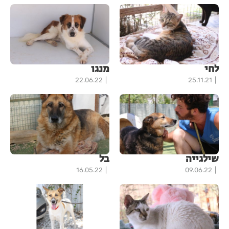
לחי
מנגו
22.06.22
25.11.21
שילגייה
בל
16.05.22
09.06.22