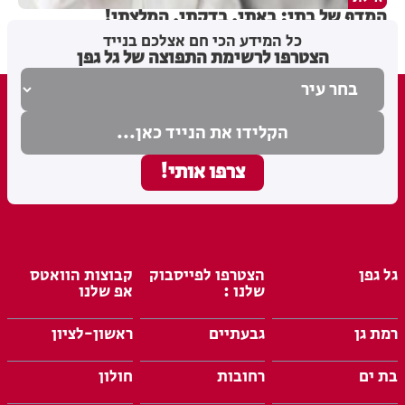
המדף של בתי: באתי, בדקתי, המלצתי!
כל המידע הכי חם אצלכם בנייד
הצטרפו לרשימת התפוצה של גל גפן
גל גפן
הצטרפו לפייסבוק
קבוצות הוואטס
שלנו :
אפ שלנו
רמת גן
גבעתיים
ראשון-לציון
בת ים
רחובות
חולון