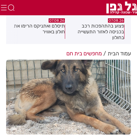
.26
07.08.26
07.08.26
מה
פצוע בהתהפכות רכב
תיסלם ואתניקס הרימו את
פצו
בכניסה לאזור התעשייה
חולון באוויר
חול
בחולון
עמוד הבית
מחפשים בית חם