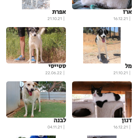
ארז
אפרת
21.10.21
16.12.21
מל
סטייסי
22.06.22
21.10.21
דנון
לבנה
04.11.21
16.12.21