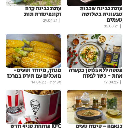
עוגת גבינה שכבות
עוגת גבינה קרה
טבעונית בשלושה
וקונפיטורת תות
טעמים
29.04.21
05.08.21
פסטה ללא גלוטן בקערה
מגוון, מיוחד וטעים-
אחת - כשר לפסח
מאכלים עם תירס במרכז
12.04.22
מערכת
14.04.23
כנאפה - קינוח טעים
KFC פותחת סניף חדש