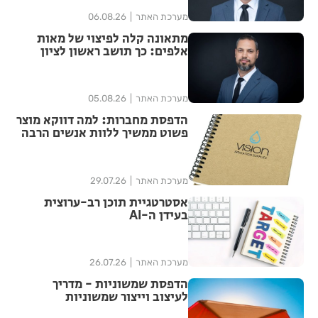
מערכת האתר
06.08.26
מתאונה קלה לפיצוי של מאות
אלפים: כך תושב ראשון לציון
הצליח להגדיל יותר מפי ארבע את
הפיצוי מחברת הביטוח
מערכת האתר
05.08.26
הדפסת מחברות: למה דווקא מוצר
פשוט ממשיך ללוות אנשים הרבה
אחרי האירוע?
מערכת האתר
29.07.26
אסטרטגיית תוכן רב-ערוצית
בעידן ה-AI
מערכת האתר
26.07.26
הדפסת שמשוניות - מדריך
לעיצוב וייצור שמשוניות
איכותיות