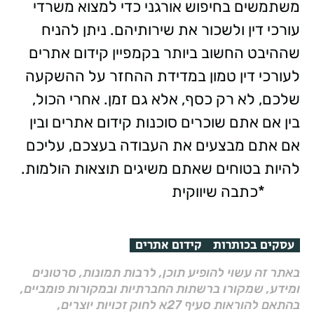
משתמשים בחיפוש אורגני כדי למצוא משרדי
עורכי דין ולשכור את שירותיהם. ניתן להניח
שההיבט החשוב ביותר בקמפיין קידום אתרים
לעורכי דין טמון במדידת ההחזר על ההשקעה
שלכם, לא רק כסף, אלא גם זמן. אחרי הכול,
בין אם אתם שוכרים סוכנות קידום אתרים ובין
אם אתם מבצעים את העבודה בעצכם, עליכם
להיות בטוחים שאתם משיגים תוצאות הולמות.
*כתבה שיווקית
עסקים בכותרות
קידום אתרים
באתר זה עשוי להופיע תוכן, לרבות תמונות, סרטונים
ומידע, שמקורו ברשתות החברתיות ובמקורות פומביים,
בהתאם להוראות סעיף 27א לחוק זכויות יוצרים,