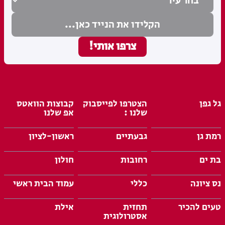
גל גפן
הצטרפו לפייסבוק
קבוצות הוואטס
שלנו :
אפ שלנו
רמת גן
גבעתיים
ראשון-לציון
בת ים
רחובות
חולון
נס ציונה
כללי
עמוד הבית ראשי
טעים להכיר
תחזית
אילת
אסטרולוגית