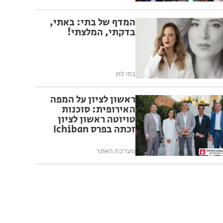
המדף של בתי: באתי,
בדקתי, המלצתי!
בתי לוין
ראשון לציון על המפה
האירופית: סוכנות
טויוטה ראשון לציון
זכתה בפרס Ichiban
היוקרתי למצוינות
בחוויית לקוח של טויוטה
מערכת האתר
אירופה