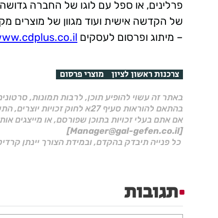
פרלינים, או ספל עם לוגו של החברה גדושה ב
של הקדשה אישית ועוד מגוון של מוצרים מקו
– מיתוג ופרסום לעסקים
ww.cdplus.co.il
צרכנות ראשון לציון
מוצרי פרסום
באתר זה עשוי להופיע תוכן, לרבות תמונות, סרטוני
בהתאם להוראות סעיף 27א לחוק זכויות יוצרים, התשס"ח–2007.
אם אתם בעלי זכויות בתוכן שפורסם, או מייצגים אות
[Manager@gal-gefen.co.il]
כל פנייה תיבדק בהקדם, ובמידת הצורך יינתן קרדיט
תגובות