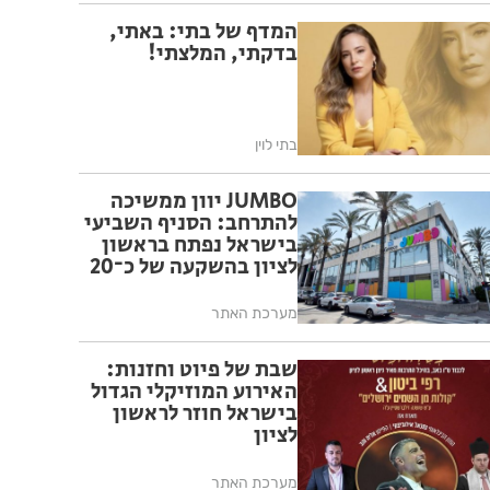
המדף של בתי: באתי,
בדקתי, המלצתי!
בתי לוין
JUMBO יוון ממשיכה
להתרחב: הסניף השביעי
בישראל נפתח בראשון
לציון בהשקעה של כ־20
מיליון שקל
מערכת האתר
שבת של פיוט וחזנות:
האירוע המוזיקלי הגדול
בישראל חוזר לראשון
לציון
מערכת האתר