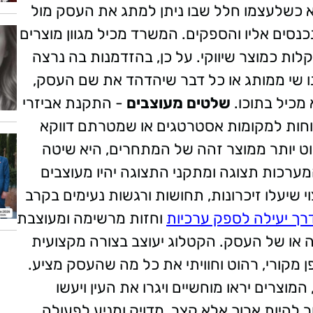
כשלעצמו חלל שבו ניתן למתג את העסק מול
נסים אליו והספקים. המשרד מכיל מגוון מוצרים
קלות כמוצר שיווקי. על כן, בהזדמנות בה נרצה
ו שי ממותג או כל דבר שיהדהד את שם העסק,
 מכיל בתוכו.
שלטים מעוצבים
- התקנת אביזרי
וחות למקומות אסטרטגים או שמטרתם דווקא
וט יותר ממוצר זהה של המתחרים, היא שיטה
מערכות תצוגה ומתקני התצוגה יהיו מעוצבים
י שיעלו זיכרונות, תחושות ורגשות נעימים בקרב
ך יעילה לספק ערכיות
וחזות מרשימה ומעוצבת
ה או של העסק. הקטלוג יעוצב בצורה מקצועית
פן מקורי, רהוט וחוויתי את כל מה שהעסק מציע.
וצרים יראו מוחשיים ויגרו את העין ויעשו
להיות ארוך אלא קצר, מדויק ומניע לפעולה