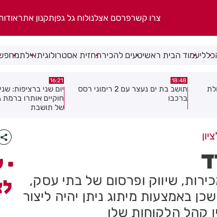
צרו קשר
פרסם אצלנו
לוח גל גפן
תקנון אתר
אודות
כללי
עמוד הבית ראשי
טעים להכיר
תחזית אסטרולוגית
אילת
מחפשי
15:04
16:21
 2 רימוני רסס
יום שני ברציפות: שני שוהים בלתי
צעיר נפצע בתאונת א
חוקיים אותרו ברמת גן בעקבות דיווח
לראשון לציון
של תושבת
יון
ד
ע
רות, שיווק ופרסום של בתי עסק,
לצ
כן באמצעות מיתוג ניתן יהיה ליצור
ן קהל הלקוחות שלו