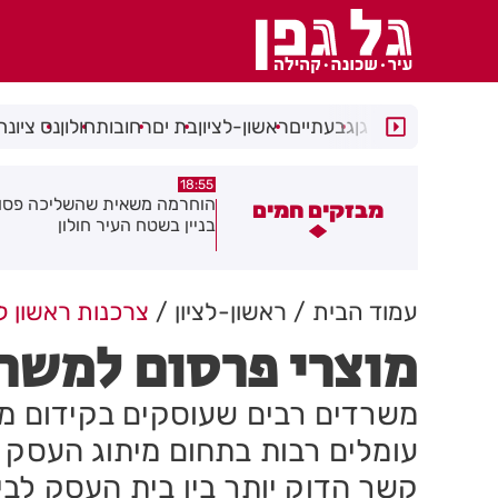
רמת גן
גבעתיים
ראשון-לציון
בת ים
רחובות
חולון
נס ציונה
18:48
18:55
וחרמה משאית שהשליכה פסולת
תושב בת ים נעצר עם
מבזקים חמים
ניין בשטח העיר חולון
ברכבו
עמוד הבית
ראשון-לציון
צרכנות ראשון לצ
מוצרי פרסום למשר
משרדים רבים שעוסקים בקידום מכי
עומלים רבות בתחום מיתוג העסק ש
קשר הדוק יותר בין בית העסק לבי