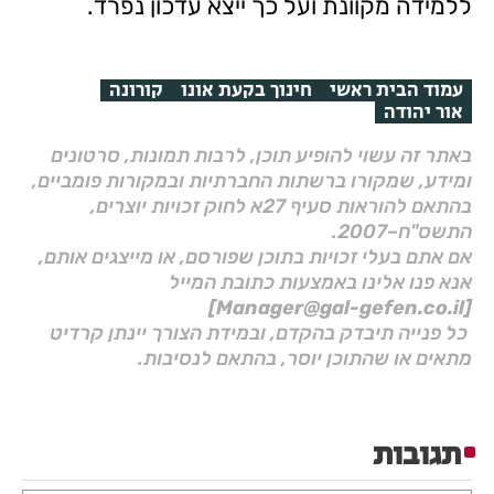
ללמידה מקוונת ועל כך ייצא עדכון נפרד.
עמוד הבית ראשי
חינוך בקעת אונו
קורונה
אור יהודה
באתר זה עשוי להופיע תוכן, לרבות תמונות, סרטונים
ומידע, שמקורו ברשתות החברתיות ובמקורות פומביים,
בהתאם להוראות סעיף 27א לחוק זכויות יוצרים,
התשס"ח–2007.
אם אתם בעלי זכויות בתוכן שפורסם, או מייצגים אותם,
אנא פנו אלינו באמצעות כתובת המייל
[Manager@gal-gefen.co.il]
כל פנייה תיבדק בהקדם, ובמידת הצורך יינתן קרדיט
מתאים או שהתוכן יוסר, בהתאם לנסיבות.
תגובות