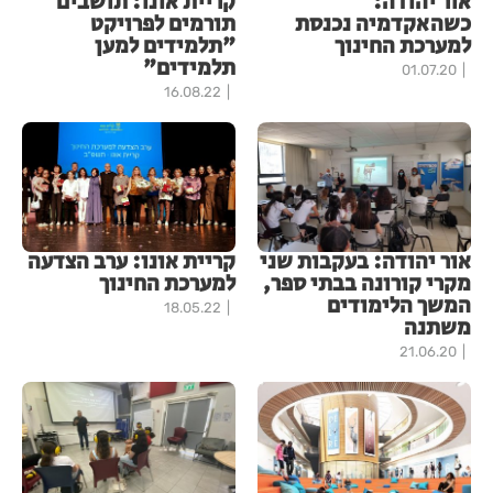
אור יהודה:
קריית אונו: תושבים
כשהאקדמיה נכנסת
תורמים לפרויקט
למערכת החינוך
"תלמידים למען
תלמידים"
01.07.20
16.08.22
אור יהודה: בעקבות שני
קריית אונו: ערב הצדעה
מקרי קורונה בבתי ספר,
למערכת החינוך
המשך הלימודים
18.05.22
משתנה
21.06.20