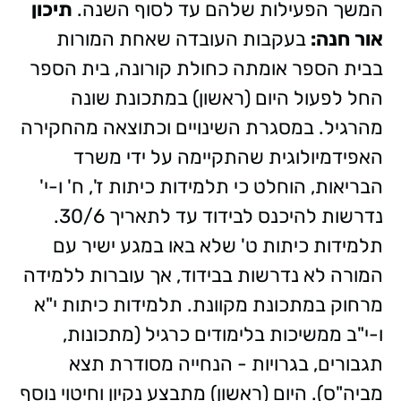
המשך הפעילות שלהם עד לסוף השנה.
תיכון
אור חנה:
בעקבות העובדה שאחת המורות
בבית הספר אומתה כחולת קורונה, בית הספר
החל לפעול היום (ראשון) במתכונת שונה
מהרגיל. במסגרת השינויים וכתוצאה מהחקירה
האפידמיולוגית שהתקיימה על ידי משרד
הבריאות, הוחלט כי תלמידות כיתות ז', ח' ו-י'
נדרשות להיכנס לבידוד עד לתאריך 30/6.
תלמידות כיתות ט' שלא באו במגע ישיר עם
המורה לא נדרשות בבידוד, אך עוברות ללמידה
מרחוק במתכונת מקוונת. תלמידות כיתות י"א
ו-י"ב ממשיכות בלימודים כרגיל (מתכונות,
תגבורים, בגרויות - הנחייה מסודרת תצא
מביה"ס). היום (ראשון) מתבצע נקיון וחיטוי נוסף