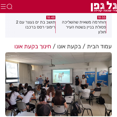
:21
18:48
18:55
את
הוחרמה משאית שהשליכה
תושב בת ים נעצר עם 2
יום
פסולת בניין בשטח העיר
רימוני רסס ברכבו
בלת
חולון
בעק
עמוד הבית
בקעת אונו
חינוך בקעת אונו