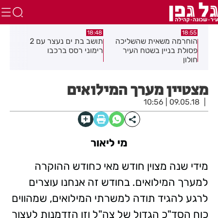
:21
18:48
18:55
את
הוחרמה משאית שהשליכה
תושב בת ים נעצר עם 2
יום
פסולת בניין בשטח העיר
רימוני רסס ברכבו
בלת
חולון
בעק
מצטיין מערך המילואים
09.05.18 | 10:56
מי ליאור
מידי שנה מצוין חודש מאי כחודש ההוקרה
למערך המילואים. בחודש זה אנחנו עוצרים
לרגע להגיד תודה למשרתי המילואים, שמהווים
כוח הסד"כ הגדול של צה"ל וזו הזדמנות לעצור