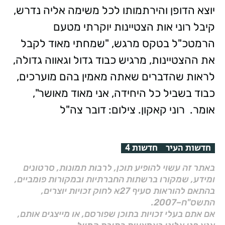
יוצא הדופן והירתמותו לכל משימה אליה נדרש,
קיבל רוני אות הצטיינות יוקרתי מטעם
הרמטכ"ל בטקס מרגש, "שמחתי מאוד לקבל
את ההצטיינות, מרגיש כבוד גדול וגאווה גדולה,
לראות שהדברים שאתה מאמין בהם מוערכים,
כבוד בשביל כל היחידה, אני מאוד מאושר",
אומר.
רוני קאקון. צילום: דובר צה"ל
חדשות העיר
חדשות 4
באתר זה עשוי להופיע תוכן, לרבות תמונות, סרטונים
ומידע, שמקורו ברשתות החברתיות ובמקורות פומביים,
בהתאם להוראות סעיף 27א לחוק זכויות יוצרים,
התשס"ח–2007.
אם אתם בעלי זכויות בתוכן שפורסם, או מייצגים אותם,