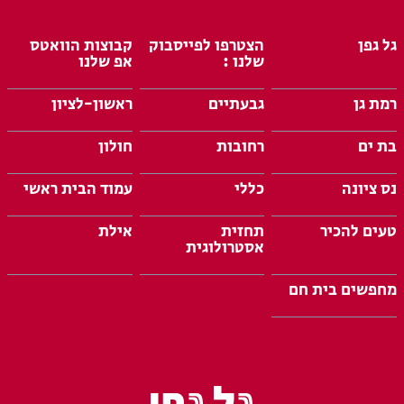
גל גפן
הצטרפו לפייסבוק
קבוצות הוואטס
שלנו :
אפ שלנו
רמת גן
גבעתיים
ראשון-לציון
בת ים
רחובות
חולון
נס ציונה
כללי
עמוד הבית ראשי
טעים להכיר
תחזית
אילת
אסטרולוגית
מחפשים בית חם