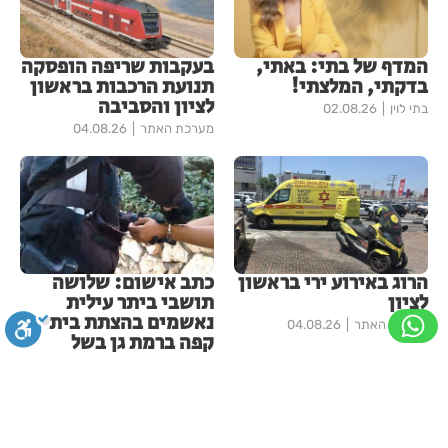
המדף של בתי: באתי,
בעקבות שריפה הופסקה
בדקתי, המלצתי!
תנועת הרכבות בראשון
לציון והסביבה
בתי לוין
02.08.26
מערכת האתר
04.08.26
הרוג באירוע ירי בראשון
כתב אישום: שלושה
לציון
תושבי ביתר עילית
נאשמים בהצתת בית
מערכת האתר
04.08.26
קפה ברמת גן בשל
פעילותו בשבת
מערכת האתר
02.08.26
סגירה
ביטול הבהובים
מונוכרום
ספיה