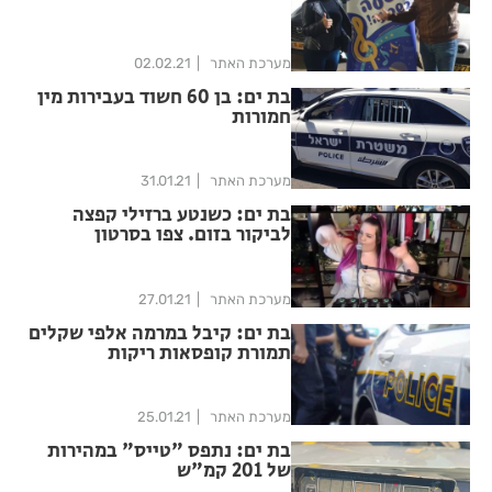
מערכת האתר
02.02.21
בת ים: בן 60 חשוד בעבירות מין
חמורות
מערכת האתר
31.01.21
בת ים: כשנטע ברזילי קפצה
לביקור בזום. צפו בסרטון
מההופעה המיוחדת.
מערכת האתר
27.01.21
בת ים: קיבל במרמה אלפי שקלים
תמורת קופסאות ריקות
מערכת האתר
25.01.21
בת ים: נתפס "טייס" במהירות
של 201 קמ"ש