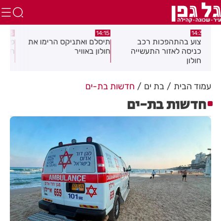
:58
13:05
14:15
תיסלם ואתניקס הרימו את
פצוע בתאונת אופנוע במרכז
גופ
חולון באוויר
חולון
עמוד הבית
בת ים
חדשות בת-ים
חדשות בת-ים