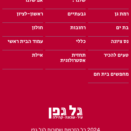
שלנו :
אפ שלנו
רמת גן
גבעתיים
ראשון-לציון
בת ים
רחובות
חולון
נס ציונה
כללי
עמוד הבית ראשי
טעים להכיר
תחזית
אילת
אסטרולוגית
מחפשים בית חם
2024 כל הזכויות שמורות לגל גפן