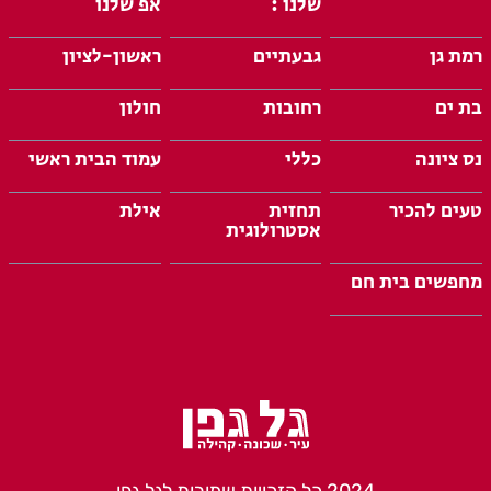
שלנו :
אפ שלנו
רמת גן
גבעתיים
ראשון-לציון
בת ים
רחובות
חולון
נס ציונה
כללי
עמוד הבית ראשי
טעים להכיר
תחזית
אילת
אסטרולוגית
מחפשים בית חם