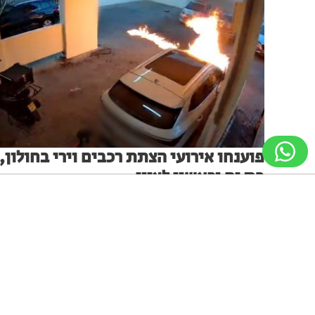
פוענחו אירועי הצתת רכבים וירי בחולון,
בת ים וראשון לציון
כן פוענחו אירועי ירי והצתת רכבים במהלך חודש מאי בערים
חולון, בת ים וראשון לציון בנוסף לאירוע פיצוץ רימון רסס באו
ניווט מקלדת
ביטול הבהובים
מונוכרום
ספיה
יהודה. הוגשה הצהרת תובע נגד 3 חשודים
מערכת האתר
12.07.26
גופן קריא
הגדלת גופן
הקטנת גופן
הגדלת מסך