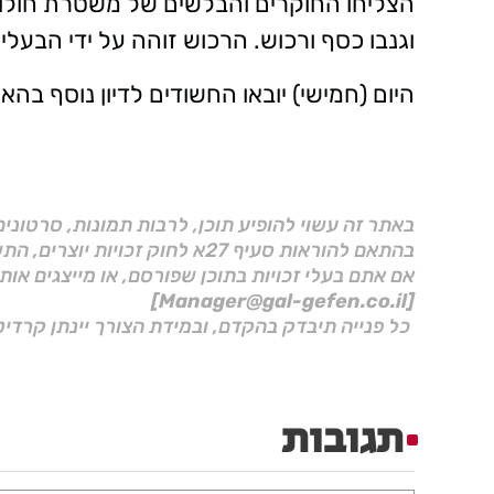
הצליחו החוקרים והבלשים של משטרת חולון
וגנבו כסף ורכוש. הרכוש זוהה על ידי הבעלי
היום (חמישי) יובאו החשודים לדיון נוסף 
באתר זה עשוי להופיע תוכן, לרבות תמונות, סרטוני
בהתאם להוראות סעיף 27א לחוק זכויות יוצרים, התשס"ח–2007.
אם אתם בעלי זכויות בתוכן שפורסם, או מייצגים אות
[Manager@gal-gefen.co.il]
כל פנייה תיבדק בהקדם, ובמידת הצורך יינתן קרדיט
תגובות