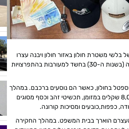
 בלשי משטרת חולון באזור חולון ויבנה עצרו
השוטרים שני חשודים, תושבי בת ים ונס ציונה (בשנות ה-30) בחשד למעורבות בהתפרצויות
וספטל בחולון, כאשר הם נוסעים ברכבם. במהלך
החיפוש על החשודים וברכבם נתפסו כ-8,000 שקלים במזומן, תכשיטי זהב וכסף מסוגים
ה, כפפות,כובעים ומסיכות קורונה.
מעצרם הוארך בבית המשפט. במהלך החקירה