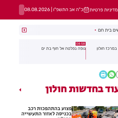
כ"ה אב התשפ"ו | 08.08.2026
מדיניות פרטיות
ם בית חם
05:43
08:29
ת ים
חשד להצתה בשלושה מוקדים ברמת
הסוף לקורקי
גן: שבעה דיירים נפגעו קל משאיפת
עשן
וד בחדשות חולון
פצוע בהתהפכות רכב
בכניסה לאזור התעשייה