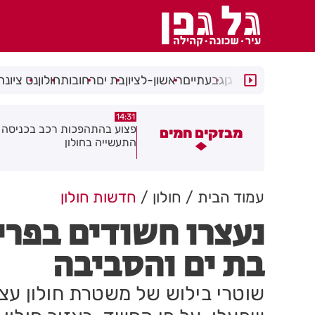
רמת גן
גבעתיים
ראשון-לציון
בת ים
רחובות
חולון
נס ציונה
14:15
14:31
צוע בהתהפכות רכב בכניסה לאזור
תיסלם ואתניקס הרימו את חולון
מבזקים חמים
תעשייה בחולון
באוויר
עמוד הבית
חולון
חדשות חולון
נעצרו חשודים בפרי
בת ים והסביבה