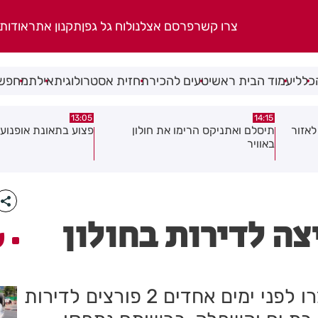
צרו קשר
פרסם אצלנו
לוח גל גפן
תקנון אתר
אודות
כללי
עמוד הבית ראשי
טעים להכיר
תחזית אסטרולוגית
אילת
מחפשי
08:58
13:05
פצוע בתאונת אופנוע במרכז חולון
גופה נפלטה אל חוף ב
צה לדירות בחולון
ע
שוטרי בילוש של משטרת חולון עצרו לפני ימים אחדים 2 פורצים לדירות