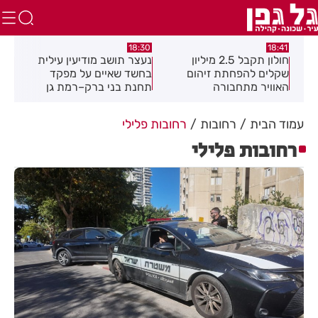
7:49
18:30
18:41
חולון תקבל 2.5 מיליון
נעצר תושב מודיעין עילית
מקה
ת
שקלים להפחתת זיהום
בחשד שאיים על מפקד
לציו
האוויר מתחבורה
תחנת בני ברק–רמת גן
בקבוצת ווטסאפ
עמוד הבית
רחובות
רחובות פלילי
רחובות פלילי