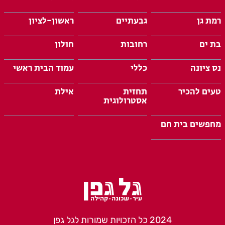
רמת גן
גבעתיים
ראשון-לציון
בת ים
רחובות
חולון
נס ציונה
כללי
עמוד הבית ראשי
טעים להכיר
תחזית
אילת
אסטרולוגית
מחפשים בית חם
2024 כל הזכויות שמורות לגל גפן