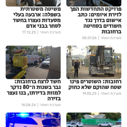
פרויקט התחדשות הפך
פשיטה משטרתית
לזירת איומים: כתב
בשפלה: ארבעה בעלי
אישום בדרך נגד
מסעדות נעצרו בחשד
חשודים בסחיטה
לסחר בבני אדם
ברחובות
מערכת האתר
17.12.25
מערכת האתר
05.01.26
רחובות: השוטרים פינו
חשד לרצח ברחובות:
שטח שהוקם שלא כחוק
גבר בשנות ה־80 נדקר
למוות בדירתו, בנו נעצר
מערכת האתר
19.05.25
בזירה
מערכת האתר
16.06.26