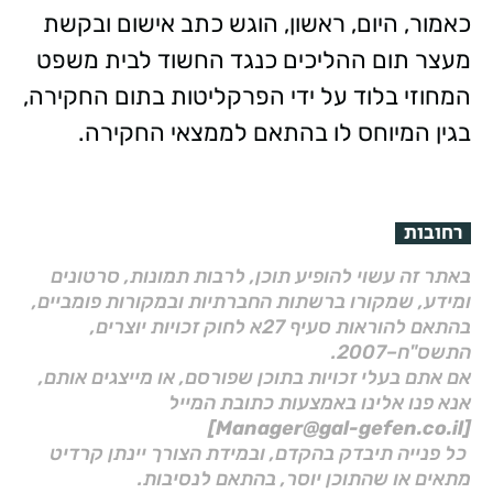
כאמור, היום, ראשון, הוגש כתב אישום ובקשת
מעצר תום ההליכים כנגד החשוד לבית משפט
המחוזי בלוד על ידי הפרקליטות בתום החקירה,
בגין המיוחס לו בהתאם לממצאי החקירה.
רחובות
באתר זה עשוי להופיע תוכן, לרבות תמונות, סרטונים
ומידע, שמקורו ברשתות החברתיות ובמקורות פומביים,
בהתאם להוראות סעיף 27א לחוק זכויות יוצרים,
התשס"ח–2007.
אם אתם בעלי זכויות בתוכן שפורסם, או מייצגים אותם,
אנא פנו אלינו באמצעות כתובת המייל
[Manager@gal-gefen.co.il]
כל פנייה תיבדק בהקדם, ובמידת הצורך יינתן קרדיט
מתאים או שהתוכן יוסר, בהתאם לנסיבות.