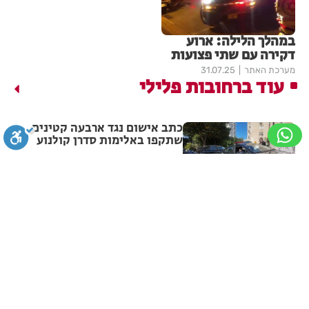
במהלך הלילה: ארוע
דקירה עם שתי פצועות
מערכת האתר
31.07.25
עוד ברחובות פלילי
כתב אישום נגד ארבעה קטינים
שתקפו באלימות סדרן קולנוע
ברחובות
1
מערכת האתר
05.08.26
סגירה
ביטול הבהובים
מונוכרום
ספיה
נעצר החשוד בהצתת מסעדת
"ג'אפניקה" בגבעתיים
ניגודיות גבוהה
שחור צהוב
היפוך צבעים
הדגשת כותרות
מערכת האתר
28.07.26
חשד לסחר בסמים בהרצליה: צעיר
מרחובות נתפס עם קוקאין,
הדגשת קישורים
תיאור קבוע
גופן קריא
הגדלת גופן