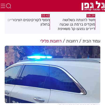
:32
05:43
08:29
ים
חשד להצתה בשלושה
הסוף לקורקינטים הציבוריים
בשו
מוקדים ברמת גן: שבעה
בחולון
העס
דיירים נפגעו קל משאיפת
עשן
עמוד הבית
רחובות
רחובות פלילי