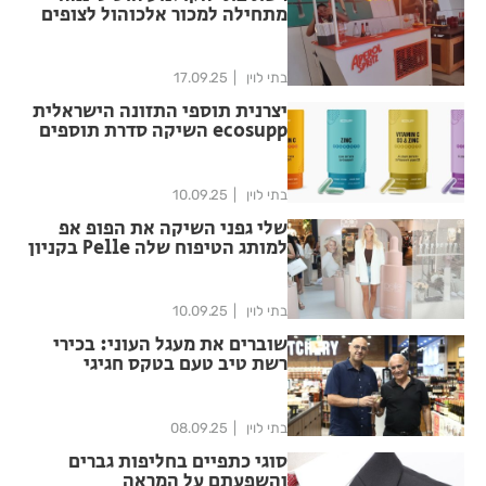
מתחילה למכור אלכוהול לצופים
מגיל 18 ומעלה
בתי לוין
17.09.25
יצרנית תוספי התזונה הישראלית
ecosupp השיקה סדרת תוספים
ליפוזומליים בכמוסות
בתי לוין
10.09.25
שלי גפני השיקה את הפופ אפ
למותג הטיפוח שלה Pelle בקניון
עופר רמת אביב
בתי לוין
10.09.25
שוברים את מעגל העוני: בכירי
רשת טיב טעם בטקס חגיגי
לתורמת 105,270 אלף ₪ למען
ארגון פתחון לב
בתי לוין
08.09.25
סוגי כתפיים בחליפות גברים
והשפעתם על המראה