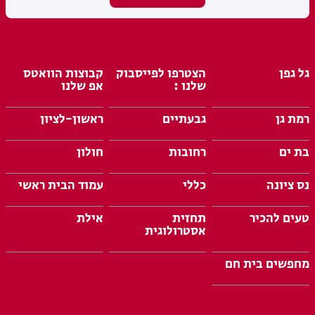
גל גפן
הצטרפו לפייסבוק
קבוצות הוואטס
שלנו :
אפ שלנו
רמת גן
גבעתיים
ראשון-לציון
בת ים
רחובות
חולון
נס ציונה
כללי
עמוד הבית ראשי
טעים להכיר
תחזית
אילת
אסטרולוגית
מחפשים בית חם