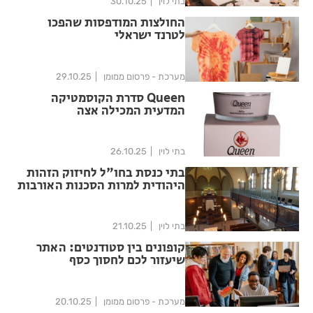
בתי לוין
30.10.25
החולצות המודפסות שהפכו
לטרנד ישראלי
מערכת - פרסום ממומן
29.10.25
Queen סדרת הקוסמטיקה
המדעית המכילה אצה
אדומהאסטקסנטין
בתי לוין
26.10.25
בתי כנסת בחו"ל לחיזוק הזהות
היהודית למרות הסכנות האורבות
בחוץ בימים אילו
בתי לוין
21.10.25
קופונים בין סטודנטים: האתר
שיעזור לכם לחסוך כסף
מערכת - פרסום ממומן
20.10.25