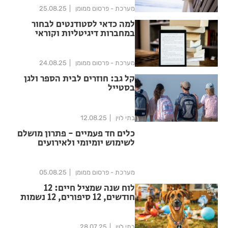
מערכת - פרסום ממומן
25.08.25
למה כדאי לסטודנטים לבחור
במחברות דיגיטליות וקוראי
ספרים (E-Ink)
מערכת - פרסום ממומן
24.08.25
קל גב: חוזרים לבית הספר ולגן
בסטייל
בתי לוין
12.08.25
כלים חד פעמיים - פתרון מושלם
לשימוש יומיומי ולאירועים
מערכת - פרסום ממומן
05.08.25
לוח שנה שמציל חיים: 12
חודשים, 12 סיפורים, 12 נשמות
שמחכות לבית חם
בתי לוין
28.07.25