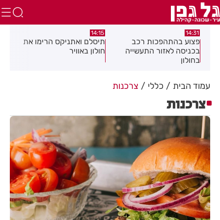
:58
13:05
14:15
תיסלם ואתניקס הרימו את
פצוע בתאונת אופנוע במרכז
גופ
חולון באוויר
חולון
עמוד הבית
כללי
צרכנות
צרכנות