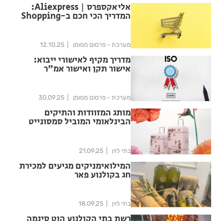
אליאקספרס | Aliexpress:
המדריך הכי חכם ב-Shopping
App שכל ישראלי חייב
מערכת - פרסום ממומן
12.10.25
מדריך מקיף לאישורי ייבוא:
אישור תקן ואישור אמ"ר
מערכת - פרסום ממומן
30.09.25
מותג המזוודות והתיקים
הבינלאומי המוביל סמסונייט
משיק קולקציה בהשראת הציירת
האייקונית פרידה קאלו במהדורה
מוגבלת
בתי לוין
21.09.25
המילואימניקים מגיעים למכירת
חג בקולנוע פאר
בתי לוין
18.09.25
רשת בתי הקולנוע הוט סינמה