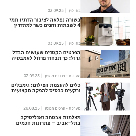
בתי לוין
03.09.25
בשורה נפלאה לציבור הדתי: תמי
4 לשבתות וחגים כשר למהדרין
בתי לוין
03.09.25
הפרטים הקטנים שעושים הבדל
גדול: כך תבחרו פרזול לאמבטיה
שישדרג את היום שלכם
מערכת - פרסום ממומן
03.09.25
כלים להעצמת הצילום: גימבלים
ורקעים כבסיס להפקה מקצועית
מערכת - פרסום ממומן
28.08.25
מצלמות אבטחה ואנליטיקה
בתל-אביב – פתרונות חכמים
למשרדים, בניינים, מוסדות
וקניונים