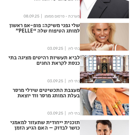
מערכת - פרסום ממומן
08.09.25
שלי גפני משיקה: פופ-אפ ראשון
למותג הטיפוח שלה “PELLE”
בקניון עופר רמת אביב
בתי לוין
03.09.25
לביא תעשיות רהיטים מציגה בתי
כנסת לקראת החגים
בתי לוין
03.09.25
מעצבת התכשיטים שירלי מרסר
בעלת המותג מרסר ווד יוצאת
בקולקציית צמידים חדשה לצנן
במעט את ימי הקיץ המהבילים
בתי לוין
03.09.25
תוכנית ייחודית שתעזור למאמני
כושר לבדוק – האם הגיע הזמן
לפתוח סטודיו?