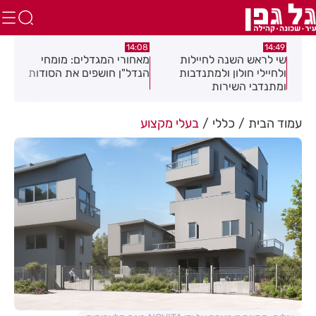
:04
14:08
14:49
שי לראש השנה לחיילות
מאחורי המגדלים: מומחי
תגו
שלב
ולחיילי חולון ולמתנדבות
הנדל"ן חושפים את הסודות
הסת
ומתנדבי השירות
זיה
הלאומי-אזרחי
את 
עמוד הבית
כללי
בעלי מקצוע