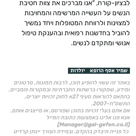
לבציון-קורח, "אנו מברכים את צוות חטיבת
הנשים על העשייה המרשימה והמחויבות
למצוינות ולרווחת המטופלות ויחד נמשיך
להוביל בחדשנות רפואית ובהענקת טיפול
אנושי ומתקדם לנשים.
שמיר אסף הרופא
יולדות
באתר זה עשוי להופיע תוכן, לרבות תמונות, סרטונים
ומידע, שמקורו ברשתות החברתיות ובמקורות פומביים,
בהתאם להוראות סעיף 27א לחוק זכויות יוצרים,
התשס"ח–2007.
אם אתם בעלי זכויות בתוכן שפורסם, או מייצגים אותם,
אנא פנו אלינו באמצעות כתובת המייל
[Manager@gal-gefen.co.il]
כל פנייה תיבדק בהקדם, ובמידת הצורך יינתן קרדיט