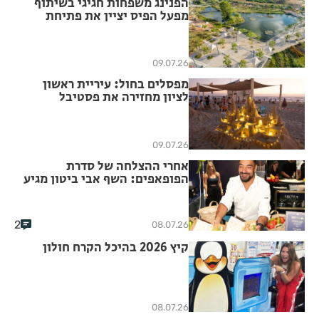
הפנינג משפחות חגיגי בשיתוף
מפעל הפיס יציין את פתיחת
פארק ה-1000
09.07.26
מפסלים בחול: עיריית ראשון
לציון מחזירה את פסטיבל
ארמונות החול הבינלאומי, אשר
ייערך בשבוע הקרוב בחוף ראשון
לציון
09.07.26
אחרי ההצלחה של סדרת
הפופאפים: השף אבי ביטון מגיע
ל"עזריאלי פודיז" עם חגיגה
ים־תיכונית חדשה
2
08.07.26
קיץ 2026 בהיכל הקרח חולון
08.07.26