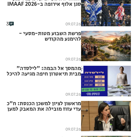
סגן אלוף אירופה ב-IMAAF 2026
3
09.07.26
פרשת השבוע מטות-מסעי -
להימנע מהקודש
09.07.26
מהמסך אל הבמה: "לילסדה"
מבית תיאטרון חיפה מגיעה להיכל
התרבות מאיר ניצן ראשון לציון עם
אוולין הגואל
09.07.26
מראשון לציון למשכן הכנסת: ח"כ
עדי עזוז מובילה את המאבק למען
האוכלוסיות המוחלשות
09.07.26