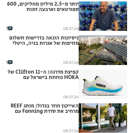
יותר מ-2.5 מיליון מחליקים, 600
ספורטאים וארבעה זוגות
שהתחתנו: הסיפור שמאחורי היכל
הקרח חולון
1
08.07.26
ניסיונות הונאה בדרישות תשלום
מזויפות של אגרות בניה, היטלי
פיתוח ודמי הקמה למים וביוב
למבקשי בקשות להיתר בניה
1
08.07.26
קפיצת מדרגה: ה-Clifton 11 של
HOKA נוחתת בישראל עם
שדרוגים לחוויית הריצה
08.07.26
האייקון חוזר בגדול: מותג REEF
מרחיב את סדרת Fanning עם
ארבעה דגמים חדשים לגברים
08.07.26