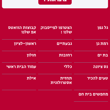
גל גפן
הצטרפו לפייסבוק
קבוצות הוואטס
שלנו :
אפ שלנו
רמת גן
גבעתיים
ראשון-לציון
בת ים
רחובות
חולון
נס ציונה
כללי
עמוד הבית ראשי
טעים להכיר
תחזית
אילת
אסטרולוגית
מחפשים בית חם