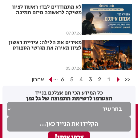
לא מתמודדים לבד: ראשון לציון
משיקה לראשונה מיזם תמיכה
ייחודי בפצועות ופצועי צה״ל ובני
משפחותיהם
07.07.26
מאירים את הלילה: עיריית ראשון
לציון מאירה את מגרשי הספורט
של בתי ספר עד 3:00 לפנות בוקר
עבור בנות ובני הנוער בעיר
05.07.26
...
<<
1
2
3
4
5
6
אחרון
כל המידע הכי חם אצלכם בנייד
הצטרפו לרשימת התפוצה של גל גפן