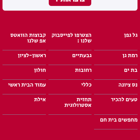
גל גפן
הצטרפו לפייסבוק
קבוצות הוואטס
שלנו :
אפ שלנו
רמת גן
גבעתיים
ראשון-לציון
בת ים
רחובות
חולון
נס ציונה
כללי
עמוד הבית ראשי
טעים להכיר
תחזית
אילת
אסטרולוגית
מחפשים בית חם