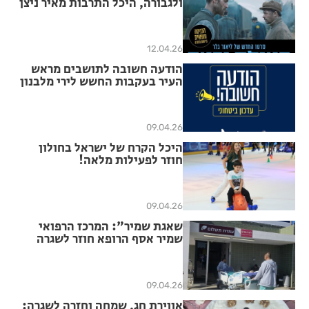
ולגבורה, היכל התרבות מאיר ניצן
ראשון לציון מזמין אתכם להקרנת
טרום בכורה מיוחדת של הסרט.
12.04.26
הודעה חשובה לתושבים מראש
העיר בעקבות החשש לירי מלבנון
09.04.26
היכל הקרח של ישראל בחולון
חוזר לפעילות מלאה!
09.04.26
שאגת שמיר": המרכז הרפואי
שמיר אסף הרופא חוזר לשגרה
לאחר 40 ימי לחימה מתחת לפני
האדמה
09.04.26
אווירת חג, שמחה וחזרה לשגרה: