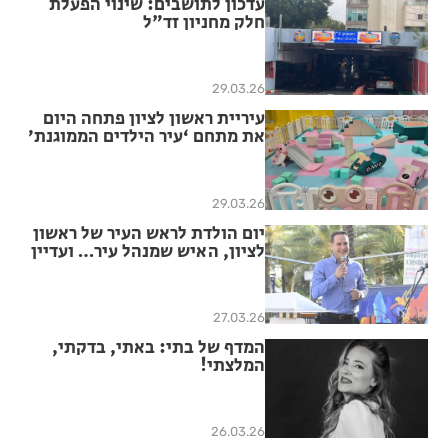
עדכון לתושבים: שינוי הפעלת
חלק מחניון זד"ל
29.03.26
עיריית ראשון לציון פתחה היום
את מתחם ‘עיר הילדים הממוגנת׳
במינוס 3 בבניין העירייה.
29.03.26
יום הולדת לראש העיר של ראשון
לציון, האיש שמנהל עיר… ועדיין
נשאר “הבחור מהשכונה”
27.03.26
המדף של בתי: באתי, בדקתי,
המלצתי!
26.03.26