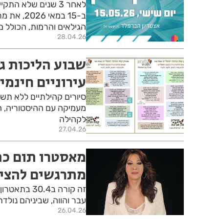
לאחר 3 שנים שלא ה
ב-15 במאי
הגילאים והרמות, הכולל מג
28.04.26
שבוע הליכות ג'
עירוניים חינמי
סיורים קהילתיים ללא תשלו
מעמיקה עם ההיסטוריה, ה
לקהילה
27.04.26
מאסטרו תום כה
מתרגשים להציג - היהלו
זה קורה ב.4
עבר והווה, שביניהם נול
26.04.26