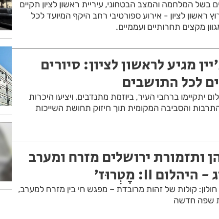
תקיים בשל המלחמה והמצב הבטחוני, עיריית ראשון לציון תקיים
 2026, את מרוץ ראשון לציון - אירוע ספורטיבי רחב היקף המיועד לכל
וון מקצים תחרותיים ועממיים.
יין מגיע לראשון לציון: סיורים
ים לכל התושבים
ם יתקיימו ברחבי העיר, ביוזמת מתנדבים, ויציעו היכרות
תרבות והסביבה המקומית תוך חיזוק תחושת השייכות
ן ותזמורת ירושלים מזרח ומערב
ם II: מָטְרוּז'
30 בתאטרון חולון: קולות של זהות מרובדת – מפגש חי בין מזרח למערב,
דת שפה חדשה