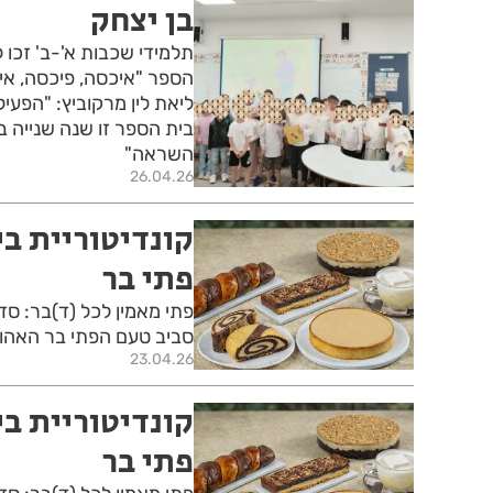
בן יצחק
תלמידי שכבות א'-ב' זכו
הספר "איכסה, פיכסה, א
ליאת לין מרקוביץ: "הפעי
בית הספר זו שנה שנייה ב
השראה"
26.04.26
קונדיטוריית ב
פתי בר
פתי מאמין לכל (ד)בר: סד
סביב טעם הפתי בר האהוב
23.04.26
קונדיטוריית ב
פתי בר