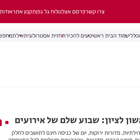
צרו קשר
פרסם אצלנו
לוח גל גפן
תקנון אתר
אודות
כללי
עמוד הבית ראשי
טעים להכיר
תחזית אסטרולוגית
אילת
מחפשי
ון לציון: שבוע שלם של אירועים
ה
ילתיות, מדורות ירוקות, יום של כניסה חינם לתושבים לחלק
ף, מופעי קרקס, סדנאות, אטרקציות ופעילויות לכל המשפחה