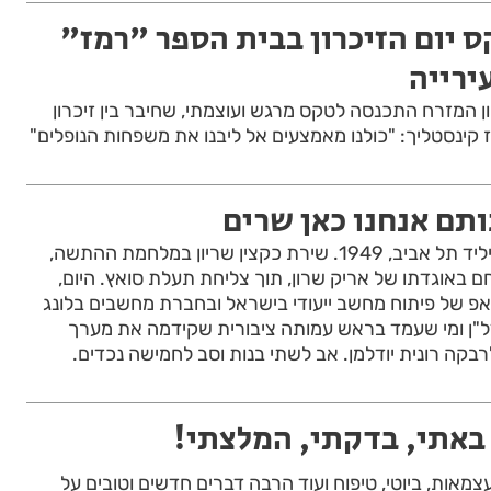
ס יום הזיכרון בבית הספר "רמז"
ירייה
 המזרח התכנסה לטקס מרגש ועוצמתי, שחיבר בין זיכרון
רז קינסטליך: "כולנו מאמצעים אל ליבנו את משפחות הנופלים"
ותם אנחנו כאן שרים
רזי רום הוא גיבור ישראל יליד תל אביב, 1949. שירת כקצין שריון במלחמת ההתשה,
ם באוגדתו של אריק שרון, תוך צליחת תעלת סואץ. היום,
פ של פיתוח מחשב ייעודי בישראל ובחברת מחשבים בלונג
י נדל"ן ומי שעמד בראש עמותה ציבורית שקידמה את מערך
רבקה רונית יודלמן. אב לשתי בנות וסב לחמישה נכדים.
באתי, בדקתי, המלצתי!
צמאות, ביוטי, טיפוח ועוד הרבה דברים חדשים וטובים על