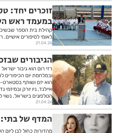
זוכרים יחד: טק
במעמד ראש הע
קהילת בית הספר שבשיכון
לאומי לסיפורים אישיים. 
21.04.26
הגיבורים שבזכ
ובמלחמת יום הכיפורים לח
הוא יזם ושותף בסטארט-א
איילנד, ניו יורק ובמיזמ
הטלפונים בישראל. נשוי ל
21.04.26
המדף של בתי: 
מהדורות כחול לבן ליום הע