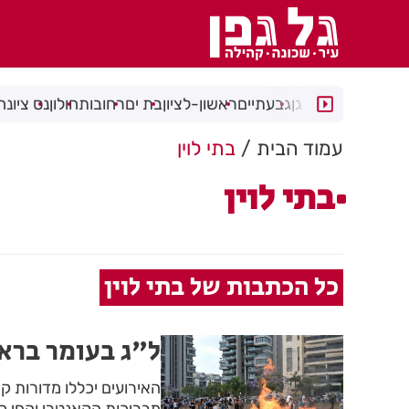
רמת גן
גבעתיים
ראשון-לציון
בת ים
רחובות
חולון
נס ציונה
עמוד הבית
בתי לוין
בתי לוין
כל הכתבות של בתי לוין
ל"ג בעומר בראש
האירועים יכללו מדורות קה
מבריכות הקאנטרי והחי כי