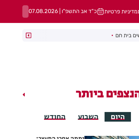
כ"ד אב התשפ"ו | 07.08.2026
מדיניות פרטיות
ם בית חם
נצפים ביותר
היום
השבוע
החודש
יממה אחרי המעצר: