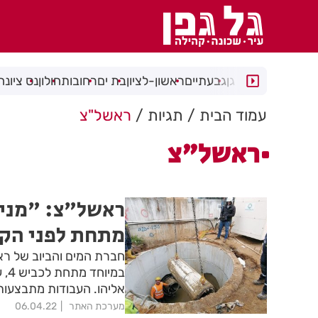
רמת גן
גבעתיים
ראשון-לציון
בת ים
רחובות
חולון
נס ציונה
עמוד הבית
תגיות
ראשל"צ
ראשל"צ
ראשל"צ: "מני
מתחת לפני הק
חברת המים והביוב של ראש
במ
אליהו. העבודות מתבצעות
מערכת האתר
06.04.22