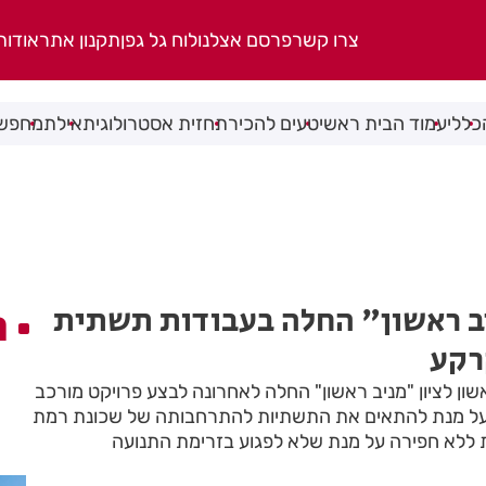
צרו קשר
פרסם אצלנו
לוח גל גפן
תקנון אתר
אודות
כללי
עמוד הבית ראשי
טעים להכיר
תחזית אסטרולוגית
אילת
מחפשי
ב ראשון" החלה בעבודות תשתית
ה
רקע
ון לציון "מניב ראשון" החלה לאחרונה לבצע פרויקט מורכב
יוחד מתחת לכביש 4, על מנת להתאים את התשתיות להתרחבותה של שכונת רמת
 ללא חפירה על מנת שלא לפגוע בזרימת התנועה