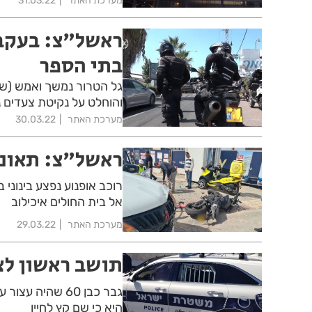
מערכת האתר
31.03.22
ראשל"צ: בעקבות
בתי הספר
גל הטרור נמשך ואמש (ש
והוחלט על נקיטת צעדים 
מערכת האתר
30.03.22
ראשל"צ: תאונה
רוכב אופנוע נפצע בינוני
אל בית החולים איכילוב
מערכת האתר
29.03.22
תושב ראשון לצ
גבר כבן 60 שהי
היא כי שם קץ לחייו