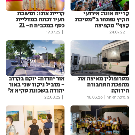
קריית אונו: אירועי
קריית אונו: תושבת
הקיץ נפתחו ב"מסיבת
העיר זכתה במדליית
קצף" מקפיצה
כסף במכביה ה- 21
19.07.22
24.07.22
מטרופולין מאיצה את
אור יהודה: יוקם בקרוב
מהפכת התחבורה
- מוביל ניקוז שני באור
הירוקה
יהודה בשכונת סקיא א'
מערכת האתר
18.03.26
22.08.22