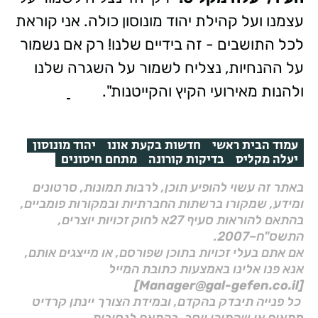
עצמנו ועל קהילת יהוד מונוסון כולה. אני קוראת
לכל התושבים - זה בידיים שלנו! רק אם נשמור
על ההנחיות, נצליח לשמור על השגרה שלנו
ולהנות מאירועי הקיץ והקייטנות".
עמוד הבית ראשי
חדשות בקעת אונו
יהוד מונוסון
יעלה מקליס
בדיקות קורונה
מתחם חיסונים
באתר זה עשוי להופיע תוכן, לרבות תמונות, סרטונים
ומידע, שמקורו ברשתות החברתיות ובמקורות פומביים,
בהתאם להוראות סעיף 27א לחוק זכויות יוצרים,
התשס"ח–2007.
אם אתם בעלי זכויות בתוכן שפורסם, או מייצגים אותם,
אנא פנו אלינו באמצעות כתובת המייל
[Manager@gal-gefen.co.il]
כל פנייה תיבדק בהקדם, ובמידת הצורך יינתן קרדיט
מתאים או שהתוכן יוסר, בהתאם לנסיבות.