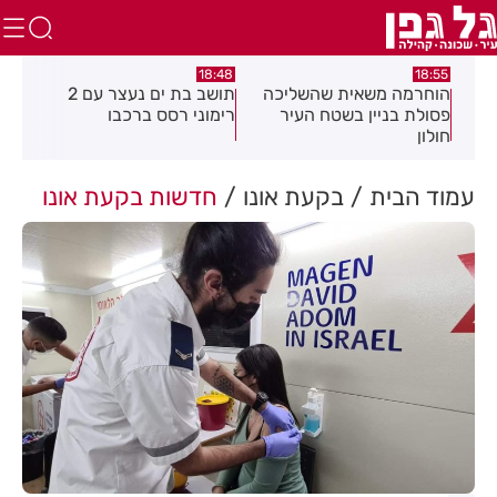
:21
18:48
18:55
את
הוחרמה משאית שהשליכה
תושב בת ים נעצר עם 2
יום
פסולת בניין בשטח העיר
רימוני רסס ברכבו
בלת
חולון
בעק
עמוד הבית
בקעת אונו
חדשות בקעת אונו