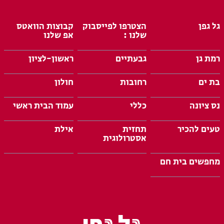
גל גפן
הצטרפו לפייסבוק
קבוצות הוואטס
שלנו :
אפ שלנו
רמת גן
גבעתיים
ראשון-לציון
בת ים
רחובות
חולון
נס ציונה
כללי
עמוד הבית ראשי
טעים להכיר
תחזית
אילת
אסטרולוגית
מחפשים בית חם