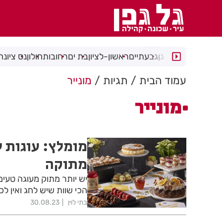
רמת גן
גבעתיים
ראשון-לציון
בת ים
רחובות
חולון
נס ציונה
עמוד הבית
תגיות
מונייר
מונייר
מומלץ: עוגות 
מתוקה
יש יותר מתוק מעוגה טעי
הכי שוות שיש לחג ואין 
בתי לוין
30.08.23