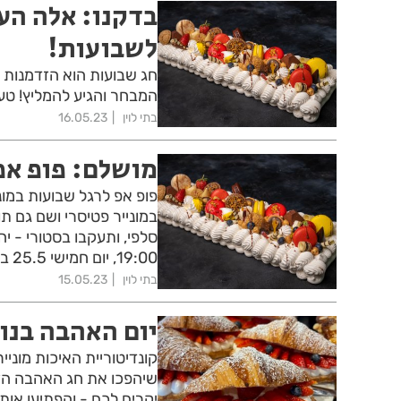
בדקנו: אלה הע
לשבועות!
חג שבועות הוא הזדמנות ט
המבחר והגיע להמליץ! טעי
בתי לוין
16.05.23
מושלם: פופ אפ 
פופ אפ לרגל שבועות במונ
במונייר פטיסרי ושם גם תו
19:00, יום חמישי 25.5 בין השעות 8:00-15:00.
בתי לוין
15.05.23
יום האהבה בנוס
קונדיטוריית האיכות מוניי
שיהפכו את חג האהבה הזה
יקרים לכם - והפתיעו אות