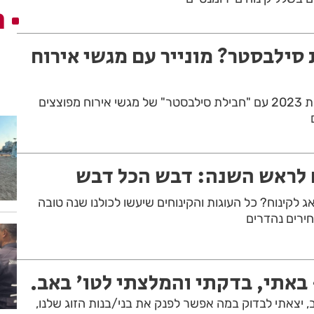
ה
סילבסטר? מונייר עם מגשי אירוח
קייטרינג "מונייר" מקבל את 2023 עם "חבילת סילבסטר" של מגשי אירוח מפוצצים
ם לראש השנה: דבש הכל דבש
דאג לקינוח? כל העוגות והקינוחים שיעשו לכולנו שנה טובה
ירים נהדרים
באתי, בדקתי והמלצתי לטו' באב.
 יצאתי לבדוק במה אפשר לפנק את בני/בנות הזוג שלנו,