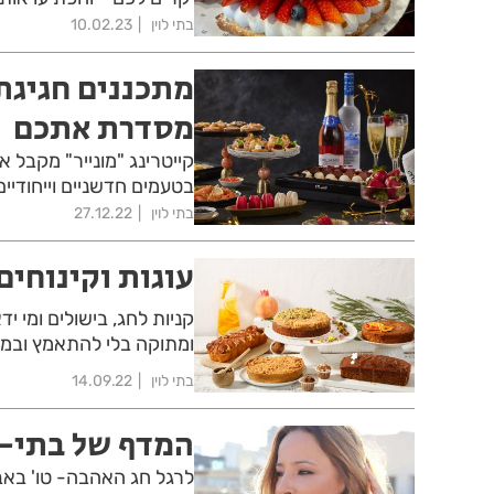
בתי לוין
10.02.23
מתכננים חגיגת 
מסדרת אתכם
בטעמים חדשניים וייחודיים
בתי לוין
27.12.22
עוגות וקינוחי
קניות לחג, בישולים ומי י
ומתוקה בלי להתאמץ ובמח
בתי לוין
14.09.22
המדף של בתי- 
לרגל חג האהבה- טו' באב,