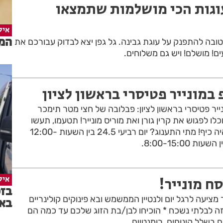
וגות הכי מושלמות שתמצאו
איל
המד
ובה להתפנק על עוגת גבינה. גל גפן יצא לבדוק עבורכם את
ם! מושלם! ויש גם משלוחים.
במונייר פטיסרי בראשון לציון
ייר פטיסרי בראשון לציון: פבלובה של חצי מטר תימכר
כלו לפגוש את קרין גורן ואת מוריס מונייר! תטעמו, תעשו
סלפי, ותעקבו בסטורי - יהיה כיף! מתי התענוג? יום רביעי 24.5 בין השעות 12:00-
איל
ח מונייר!
בזכ
ר מציעה לרגל יום ולנטיין הממשמש ובא פינוקים קולינריים
בא
 לבלתי נשכח * הוכיחו לבן/בת הזוג שלכם עד כמה הם
ם בשלל קינוחים רומנטיים