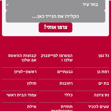
גל גפן
הצטרפו לפייסבוק
קבוצות הוואטס
שלנו :
אפ שלנו
רמת גן
גבעתיים
ראשון-לציון
בת ים
רחובות
חולון
נס ציונה
כללי
עמוד הבית ראשי
טעים להכיר
תחזית
אילת