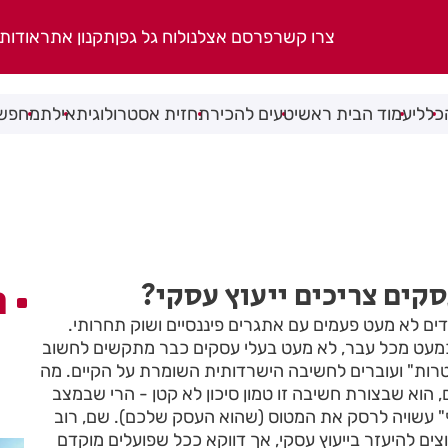
צרו קשר
פרסם אצלנו
לוח גל גפן
תקנון אתר
אודות
כללי
עמוד הבית ראשי
טעים להכיר
תחזית אסטרולוגית
אילת
מחפשי
קים צריכים ייעוץ עסקי?
ה
ים לא מעט פעמים עם אתגרים פיננסיים ושוק תחרותי.
מעט מכל עבר, לא מעט בעלי עסקים כבר מתקשים לחשוב
רות" ועוברים לחשיבה הישרדותית השומרת על הקיים. מה
 הוא שבצורת חשיבה זו טמון סיכון לא קטן - הרי שבמצב
" עשויה לרסק את המטוס (שהוא העסק שלכם). שם, רוב
ם להיעזר בייעוץ עסקי, אך דווקא ככל שפועלים מוקדם