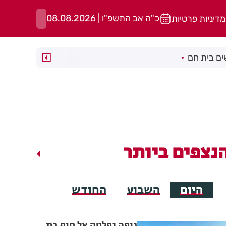
כ"ה אב התשפ"ו | 08.08.2026
מדיניות פרטיות
ם בית חם
נצפים ביותר
היום
השבוע
החודש
גופה נפלטה אל חוף בת